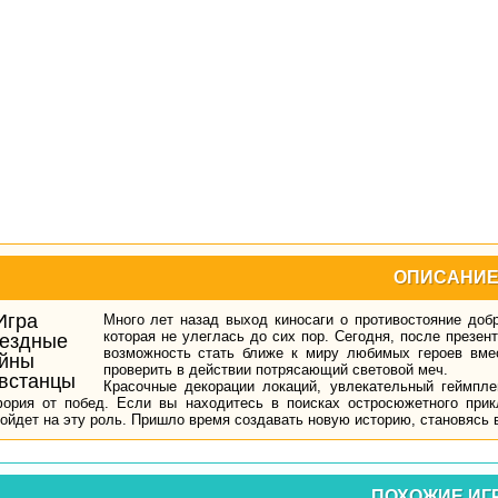
ОПИСАНИ
Много лет назад выход киносаги о противостояние доб
которая не улеглась до сих пор. Сегодня, после презен
возможность стать ближе к миру любимых героев вме
проверить в действии потрясающий световой меч.
Красочные декорации локаций, увлекательный геймпле
ория от побед. Если вы находитесь в поисках остросюжетного прик
ойдет на эту роль. Пришло время создавать новую историю, становясь
ПОХОЖИЕ ИГ