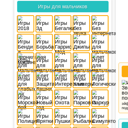
Игры для мальчиков
эйф
под