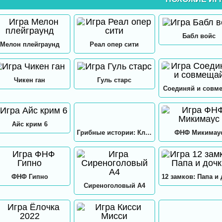
Бабл войс
Мелон плейграунд
Реал опер сити
Чикен ган
Гуль старс
Соединяй и совм
Айс крим 6
Грибные истории: Кликер
ФНФ Микимау
ФНФ Гипно
Сиреноголовый А4