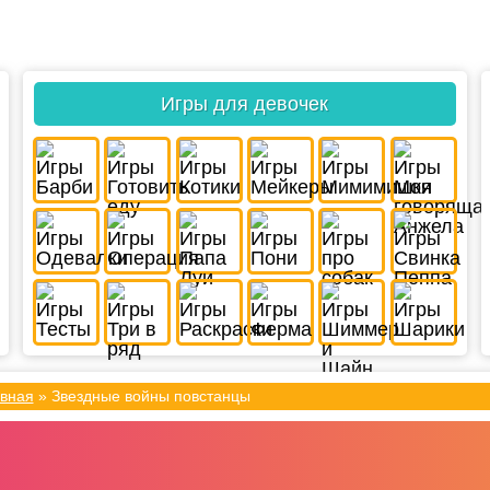
Игры для девочек
вная
»
Звездные войны повстанцы