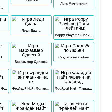
Лига Мечтателей
Игра в кальмара: Амонг ас
Леди Диана
Poppy Playtime (Попи ПлейТайм)
GO
Свадьба по Любви
Вархаммер Одиссей
Нео: Фрайдей Найт Фанкин
Фрайдей Найт Фанкин на пк
Фрайдей Найт Фанкин на андроид