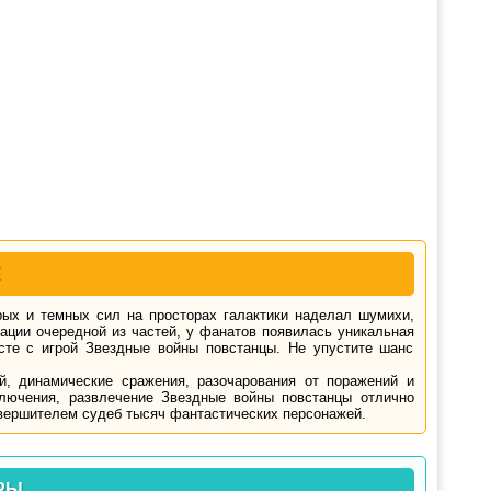
Е
рых и темных сил на просторах галактики наделал шумихи,
тации очередной из частей, у фанатов появилась уникальная
сте с игрой Звездные войны повстанцы. Не упустите шанс
й, динамические сражения, разочарования от поражений и
лючения, развлечение Звездные войны повстанцы отлично
 вершителем судеб тысяч фантастических персонажей.
РЫ