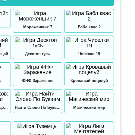
Мороженщик 7
Бабл квас 2
ещай
Десктоп гусь
Чиселки 19
с
ФНФ Заражение
Кровавый поцелуй
12 замков: Папа и дочки
Найти Слово По Буквам
Магический мир
Туземцы