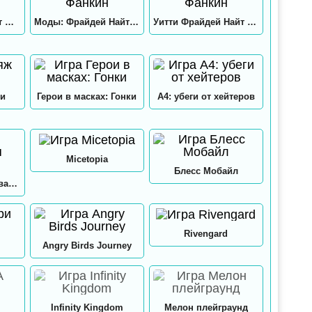
Хекс Фрайдей Найт Фанкин
Моды: Фрайдей Найт Фанкин
Уитти Фрайдей Найт Фанкин
и
Герои в масках: Гонки
А4: убеги от хейтеров
Micetopia
Блесс Мобайл
А4: Мастерская Аквапринт
Rivengard
Angry Birds Journey
Infinity Kingdom
Мелон плейграунд