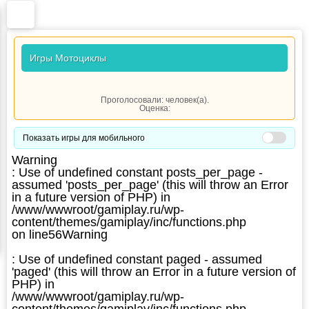
Игры Мотоциклы
Проголосовали:
человек(а).
Оценка:
Показать игры для мобильного
Warning
: Use of undefined constant posts_per_page -
assumed 'posts_per_page' (this will throw an Error
in a future version of PHP) in
/www/wwwroot/gamiplay.ru/wp-
content/themes/gamiplay/inc/functions.php
on line
56
Warning
: Use of undefined constant paged - assumed
'paged' (this will throw an Error in a future version of
PHP) in
/www/wwwroot/gamiplay.ru/wp-
content/themes/gamiplay/inc/functions.php