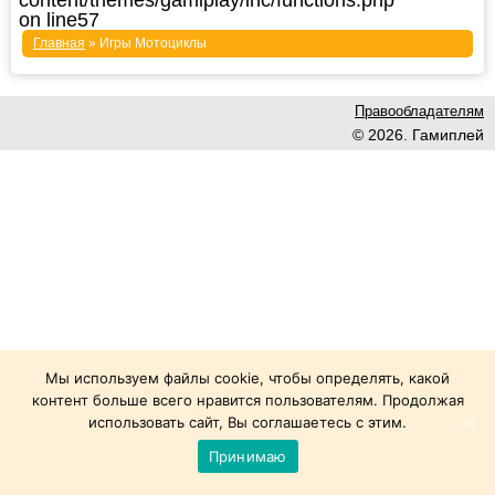
on line
57
Главная
» Игры Мотоциклы
Правообладателям
© 2026. Гамиплей
Мы используем файлы cookie, чтобы определять, какой
контент больше всего нравится пользователям. Продолжая
использовать сайт, Вы соглашаетесь с этим.
Принимаю