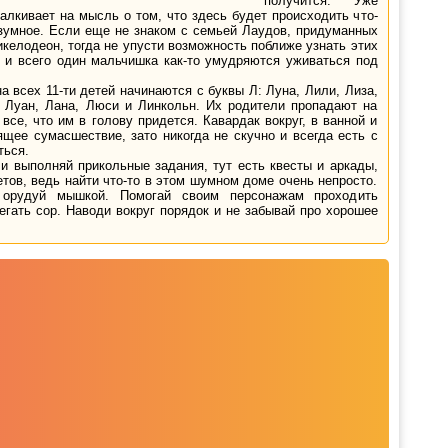
получится. Уже
алкивает на мысль о том, что здесь будет происходить что-
езумное. Если еще не знаком с семьей Лаудов, придуманных
келодеон, тогда не упусти возможность поближе узнать этих
к и всего один мальчишка как-то умудряются уживаться под
а всех 11-ти детей начинаются с буквы Л: Луна, Лили, Лиза,
, Луан, Лана, Люси и Линкольн. Их родители пропадают на
все, что им в голову придется. Кавардак вокруг, в ванной и
ящее сумасшествие, зато никогда не скучно и всегда есть с
ться.
и выполняй прикольные задания, тут есть квесты и аркады,
тов, ведь найти что-то в этом шумном доме очень непросто.
орудуй мышкой. Помогай своим персонажам проходить
егать сор. Наводи вокруг порядок и не забывай про хорошее