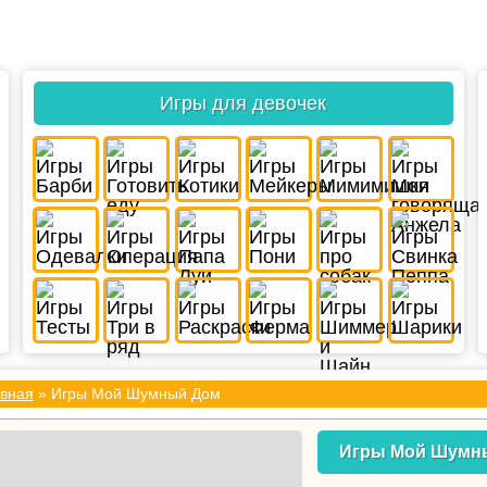
Игры для девочек
вная
» Игры Мой Шумный Дом
Игры Мой Шумн