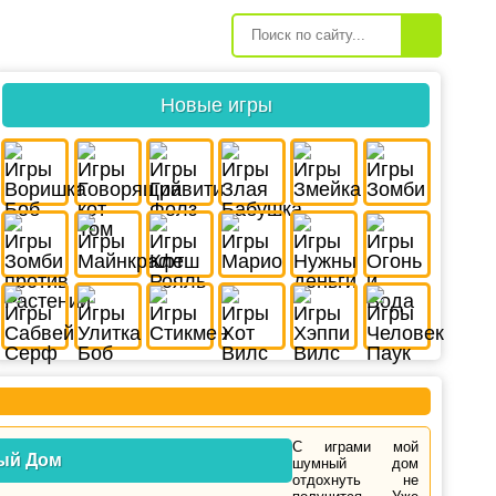
Новые игры
С играми мой
ый Дом
шумный дом
отдохнуть не