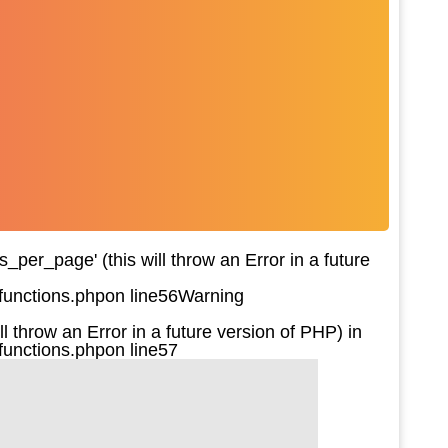
per_page' (this will throw an Error in a future
functions.php
on line
56
Warning
l throw an Error in a future version of PHP) in
functions.php
on line
57