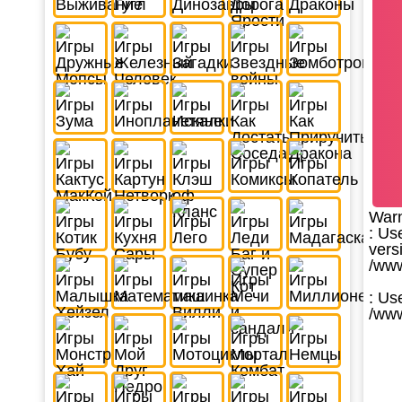
War
: Us
vers
/www
: Us
/www