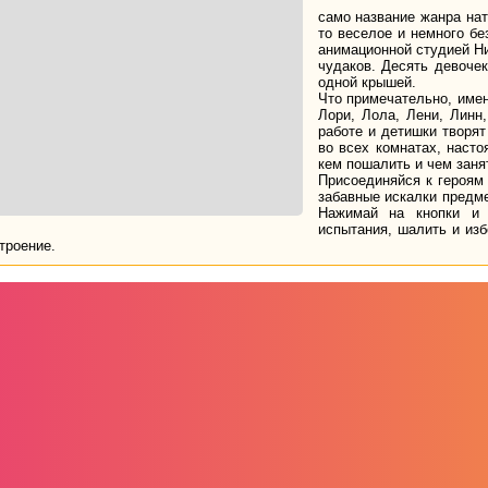
само название жанра нат
то веселое и немного б
анимационной студией Ни
чудаков. Десять девоче
одной крышей.
Что примечательно, имен
Лори, Лола, Лени, Линн
работе и детишки творят 
во всех комнатах, насто
кем пошалить и чем заня
Присоединяйся к героям 
забавные искалки предме
Нажимай на кнопки и 
испытания, шалить и изб
троение.