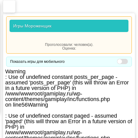
Игры Мороженщик
Проголосовали:
человек(а).
Оценка:
Показать игры для мобильного
Warning
: Use of undefined constant posts_per_page -
assumed 'posts_per_page' (this will throw an Error
in a future version of PHP) in
/www/wwwroot/gamiplay.ru/wp-
content/themes/gamiplay/inc/functions.php
on line
56
Warning
: Use of undefined constant paged - assumed
'paged' (this will throw an Error in a future version of
PHP) in
/www/wwwroot/gamiplay.ru/wp-
content/themes/gamiplay/inc/functions.php