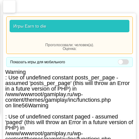
Игры Earn to die
Проголосовали:
человек(а).
Оценка:
Показать игры для мобильного
Warning
: Use of undefined constant posts_per_page -
assumed 'posts_per_page' (this will throw an Error
in a future version of PHP) in
/www/wwwroot/gamiplay.ru/wp-
content/themes/gamiplay/inc/functions.php
on line
56
Warning
: Use of undefined constant paged - assumed
'paged' (this will throw an Error in a future version of
PHP) in
/www/wwwroot/gamiplay.ru/wp-
content/themes/gamiplay/inc/functions.php