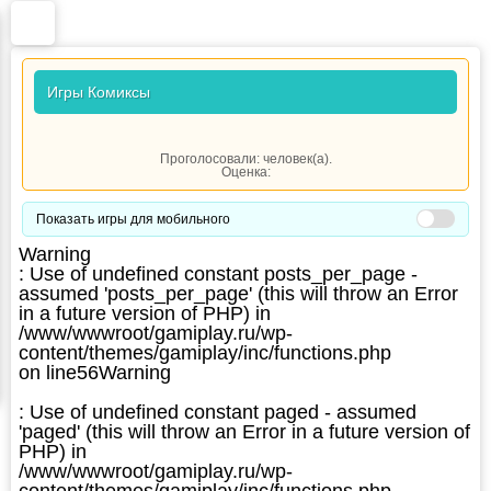
Игры Комиксы
Проголосовали:
человек(а).
Оценка:
Показать игры для мобильного
Warning
: Use of undefined constant posts_per_page -
assumed 'posts_per_page' (this will throw an Error
in a future version of PHP) in
/www/wwwroot/gamiplay.ru/wp-
content/themes/gamiplay/inc/functions.php
on line
56
Warning
: Use of undefined constant paged - assumed
'paged' (this will throw an Error in a future version of
PHP) in
/www/wwwroot/gamiplay.ru/wp-
content/themes/gamiplay/inc/functions.php