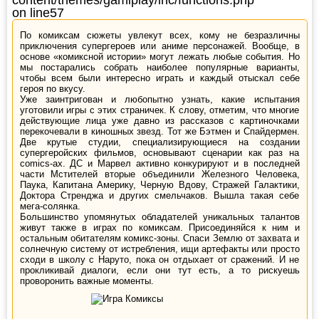
on line
57
По комиксам сюжеты увлекут всех, кому не безразличны
приключения супергероев или аниме персонажей. Вообще, в
основе «комиксной истории» могут лежать любые события. Но
мы постарались собрать наиболее популярные варианты,
чтобы всем были интересно играть и каждый отыскал себе
героя по вкусу.
Уже заинтригован и любопытно узнать, какие испытания
уготовили игры с этих страничек. К слову, отметим, что многие
действующие лица уже давно из рассказов с картиночками
перекочевали в киношных звезд. Тот же Бэтмен и Спайдермен.
Две крутые студии, специализирующиеся на создании
супергеройских фильмов, основывают сценарии как раз на
comics-ах. ДС и Марвел активно конкурируют и в последней
части Мстителей вторые объединили Железного Человека,
Паука, Капитана Америку, Черную Вдову, Стражей Галактики,
Доктора Стренджа и других смельчаков. Вышла такая себе
мега-солянка.
Большинство упомянутых обладателей уникальных талантов
живут также в играх по комиксам. Присоединяйся к ним и
остальным обитателям комикс-зоны. Спаси Землю от захвата и
солнечную систему от истребления, ищи артефакты или просто
сходи в школу с Наруто, пока он отдыхает от сражений. И не
прокликивай диалоги, если они тут есть, а то рискуешь
проворонить важные моменты.