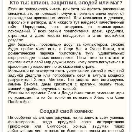
Кто ты: шпион, защитник, злодей или маг?
Если не приходилось читать или хотя бы листать рисованные
книжечки, это не помешает получить приятные впечатления от
прохождения прикольных миссий. Для мальчиков и девочек,
взрослых и детворы, для каждого тут найдется качественный
гейм. Определись, чего ожидаешь от компьютерных
похождений. У всех разные предпочтения: драки, бродилки,
стрелялки и даже квесты попадаются в этом достойном
разделе.
Для барышень, проводящих досуг за компьютером, сложно
будет пройти мимо игры с Леди Баг и Супер Котом, эта
романтическая парочка приготовила тучу удивительных
сюрпризов для своих поклонников. Пони тоже не отстают и
приглашают в свой мир дружбы всех, кому охота погрузиться в
красочные путешествия по их сказочной стране.
Мальчишки не откажутся стать участниками хитрой и смешной
задумки Дедпула или попробовать себя в ампула мощного
разрушителя Халка. Метнешь Тор молота или активируешь
камень Венома, дабы сразиться с врагами, решать тебе,
эмоций и драйва получишь с головой.
Если бы во времени Сеги и Денди были такие отменные игры
по комиксам, то их бы точно не потеснили X-box или Сони
Плейстейшн.
Создай свой комикс
Не особенно талантливо рисуешь, но на зависть всем умеешь
фантазировать, тогда придумай свою интерпретацию
Гриффинов или Симпсонов, хочешь выдумай таких
действующих лиц, которых не было ни в одном из творений