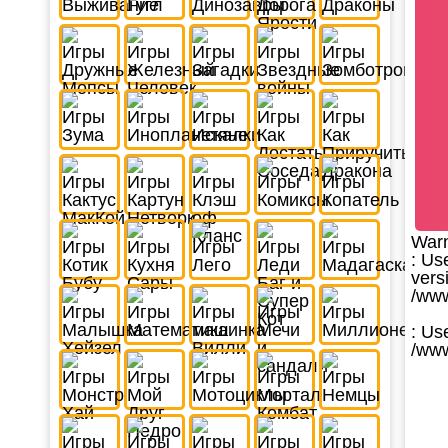
War
: Us
vers
/www
: Us
/www