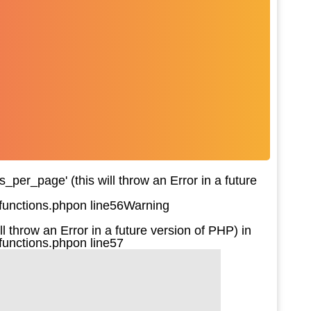
per_page' (this will throw an Error in a future
functions.php
on line
56
Warning
l throw an Error in a future version of PHP) in
functions.php
on line
57