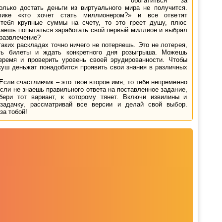
обогатиться за
олько достать деньги из виртуального мира не получится.
лике «кто хочет стать миллионером?» и все ответят
 тебя крупные суммы на счету, то это греет душу, плюс
лаешь попытаться заработать свой первый миллион и выбрал
развлечение?
аких раскладах точно ничего не потеряешь. Это не лотерея,
ть билеты и ждать конкретного дня розыгрыша. Можешь
время и проверить уровень своей эрудированности. Чтобы
куш деньжат понадобится проявить свои знания в различных
Если счастливчик – это твое второе имя, то тебе непременно
сли не знаешь правильного ответа на поставленное задание,
бери тот вариант, к которому тянет. Включи извилины и
адачку, рассматривай все версии и делай свой выбор.
а тобой!