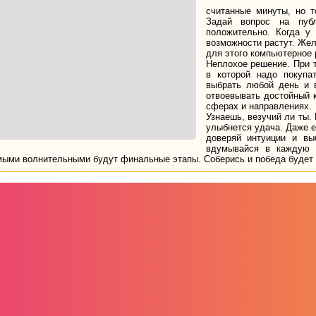
считанные минуты, но т
Задай вопрос на пуб
положительно. Когда у
возможности растут. Же
для этого компьютерное 
Неплохое решение. При т
в которой надо покупа
выбрать любой день и 
отвоевывать достойный 
сферах и направлениях.
Узнаешь, везучий ли ты. 
улыбнется удача. Даже е
доверяй интуиции и вы
вдумывайся в каждую з
ыми волнительными будут финальные этапы. Соберись и победа будет з