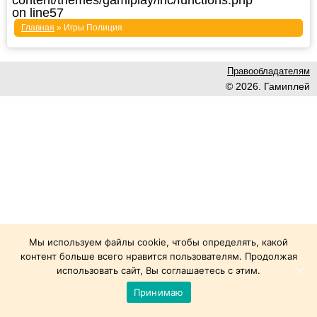
on line
57
Главная
» Игры Полиция
Правообладателям
© 2026. Гамиплей
Мы используем файлы cookie, чтобы определять, какой
контент больше всего нравится пользователям. Продолжая
использовать сайт, Вы соглашаетесь с этим.
Принимаю