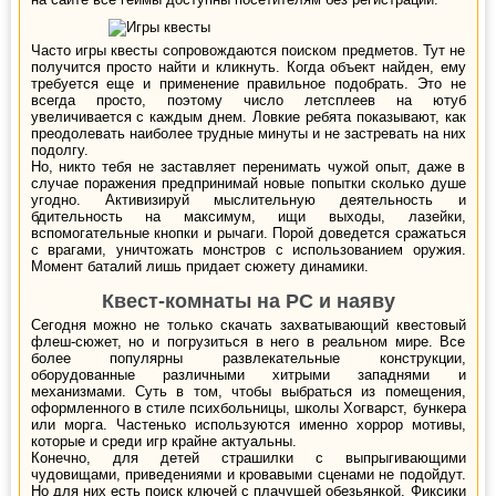
Часто игры квесты сопровождаются поиском предметов. Тут не
получится просто найти и кликнуть. Когда объект найден, ему
требуется еще и применение правильное подобрать. Это не
всегда просто, поэтому число летсплеев на ютуб
увеличивается с каждым днем. Ловкие ребята показывают, как
преодолевать наиболее трудные минуты и не застревать на них
подолгу.
Но, никто тебя не заставляет перенимать чужой опыт, даже в
случае поражения предпринимай новые попытки сколько душе
угодно. Активизируй мыслительную деятельность и
бдительность на максимум, ищи выходы, лазейки,
вспомогательные кнопки и рычаги. Порой доведется сражаться
с врагами, уничтожать монстров с использованием оружия.
Момент баталий лишь придает сюжету динамики.
Квест-комнаты на PC и наяву
Сегодня можно не только скачать захватывающий квестовый
флеш-сюжет, но и погрузиться в него в реальном мире. Все
более популярны развлекательные конструкции,
оборудованные различными хитрыми западнями и
механизмами. Суть в том, чтобы выбраться из помещения,
оформленного в стиле психбольницы, школы Хогварст, бункера
или морга. Частенько используются именно хоррор мотивы,
которые и среди игр крайне актуальны.
Конечно, для детей страшилки с выпрыгивающими
чудовищами, приведениями и кровавыми сценами не подойдут.
Но для них есть поиск ключей с плачущей обезьянкой, Фиксики