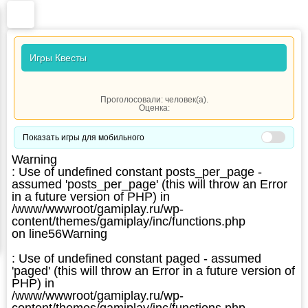
Игры Квесты
Проголосовали:
человек(а).
Оценка:
Показать игры для мобильного
Warning
: Use of undefined constant posts_per_page -
assumed 'posts_per_page' (this will throw an Error
in a future version of PHP) in
/www/wwwroot/gamiplay.ru/wp-
content/themes/gamiplay/inc/functions.php
on line
56
Warning
: Use of undefined constant paged - assumed
'paged' (this will throw an Error in a future version of
PHP) in
/www/wwwroot/gamiplay.ru/wp-
content/themes/gamiplay/inc/functions.php