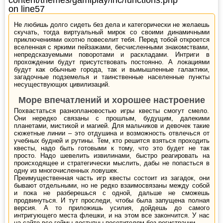
on line
57
Не любишь долго сидеть без дела и категорически не желаешь
скучать, тогда виртуальный мирок со своими динамичными
приключениями охотно повеселит тебя. Перед тобой откроется
вселенная с яркими пейзажами, бесчисленными знакомствами,
непредсказуемыми поворотами и раскладами. Интриги в
прохождении будут присутствовать постоянно. А локациями
будут как обычные города, так и вымышленные галактики,
загадочные подземелья и таинственные населенные пункты
несуществующих цивилизаций.
Море впечатлений и хорошее настроение
Похвастаться разноплановостью игры квесты смогут смело.
Они нередко связаны с прошлым, будущим, далекими
планетами, мистикой и магией. Для мальчиков и девочек такие
сюжетные линии – это отдушина и возможность отвлечься от
учебных будней и рутины. Тем, кто решится взяться проходить
квесты, надо быть готовыми к тому, что это будет не так
просто. Надо шевелить извилинами, быстро реагировать на
происходящее и стратегически мыслить, дабы не попасться в
одну из многочисленных ловушек.
Преимущественная часть игр квесты состоит из загадок, они
бывают отдельными, но не редко взаимосвязаны между собой
и пока не разберешься с одной, дальше не сможешь
продвинуться. И тут проследи, чтобы была запущена полная
версия. А то приложишь усилия, дойдешь до самого
интригующего места флешки, и на этом все закончится. У нас
на сайте все геймы доступны посетителям без регистрации.