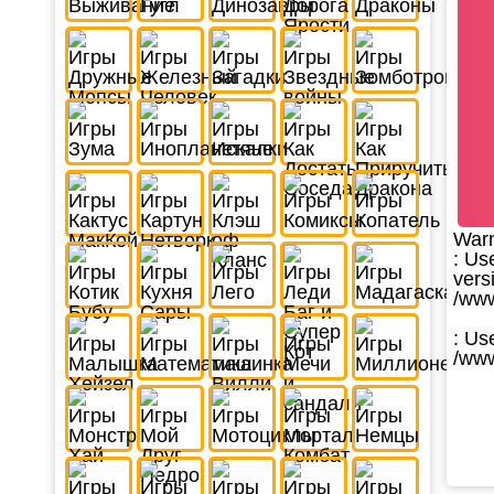
War
: Us
vers
/www
: Us
/www