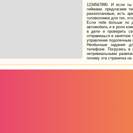
1234567890. И если ты
геймами, предлагаем т
разноплановые, есть ар
головоломки для тех, кт
Если тебе больше по д
автомобиль и в роли ком
в деле и проверить св
отправишься в занятное 
управление подопечным 
Необычные задания д
телефоне. Погрузись в
нетривиальными развяз
почему эта страничка на