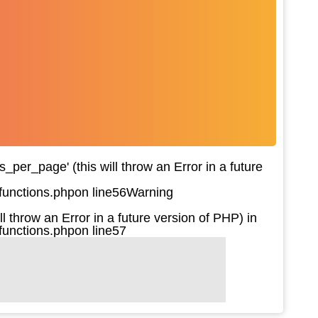
per_page' (this will throw an Error in a future
functions.php
on line
56
Warning
l throw an Error in a future version of PHP) in
functions.php
on line
57