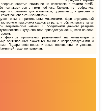
в раздел с играми
 впервые обратил внимание на категорию с такими html5-
ебе познакомиться с ними поближе. Сюжеты тут собрались
кады и стрелялки для мальчиков, одевалки для девочек и
о хочет пошевелить извилинами.
уше гонки с прикольными машинками, бери виртуальный
пьютерного персонажа садись за руль, чтобы испытать тачку
ои водительские навыки. С бродилками данного раздела
путешествие и куда оно тебя приведет узнаешь, взяв на себя
героем.
ля фанатов прикольных развлечений на компьютере и
 мир оригинальных сюжетных линий с непредсказуемыми и
ками. Подари себе новые и яркие впечатления и узнаешь,
 Гамиплей такая популярная.