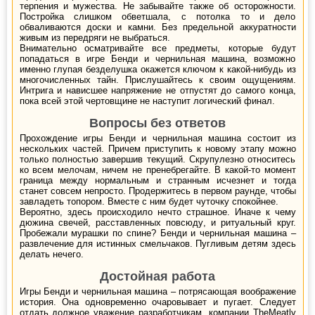
терпения и мужества. Не забывайте также об осторожности.
Постройка слишком обветшала, с потолка то и дело
обваливаются доски и камни. Без предельной аккуратности
живым из передряги не выбраться.
Внимательно осматривайте все предметы, которые будут
попадаться в игре Бенди и чернильная машина, возможно
именно глупая безделушка окажется ключом к какой-нибудь из
многочисленных тайн. Прислушайтесь к своим ощущениям.
Интрига и нависшее напряжение не отпустят до самого конца,
пока всей этой чертовщине не наступит логический финал.
Вопросы без ответов
Прохождение игры Бенди и чернильная машина состоит из
нескольких частей. Причем приступить к новому этапу можно
только полностью завершив текущий. Скрупулезно относитесь
ко всем мелочам, ничем не пренебрегайте. В какой-то момент
граница между нормальным и странным исчезнет и тогда
станет совсем непросто. Продержитесь в первом раунде, чтобы
завладеть топором. Вместе с ним будет чуточку спокойнее.
Вероятно, здесь происходило нечто страшное. Иначе к чему
дюжина свечей, расставленных повсюду, и ритуальный круг.
Пробежали мурашки по спине? Бенди и чернильная машина –
развлечение для истинных смельчаков. Пугливым детям здесь
делать нечего.
Достойная работа
Игры Бенди и чернильная машина – потрясающая воображение
история. Она одновременно очаровывает и пугает. Следует
отдать должное уважение разработчикам, компании TheMeatly