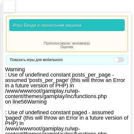
Игры Бенди и чернильная машина
Проголосовали:
человек(а).
Оценка:
Показать игры для мобильного
Warning
: Use of undefined constant posts_per_page -
assumed 'posts_per_page' (this will throw an Error
in a future version of PHP) in
/www/wwwroot/gamiplay.ru/wp-
content/themes/gamiplay/inc/functions.php
on line
56
Warning
: Use of undefined constant paged - assumed
'paged' (this will throw an Error in a future version of
PHP) in
/www/wwwroot/gamiplay.ru/wp-
content/themes/gamiplay/inc/functions.php