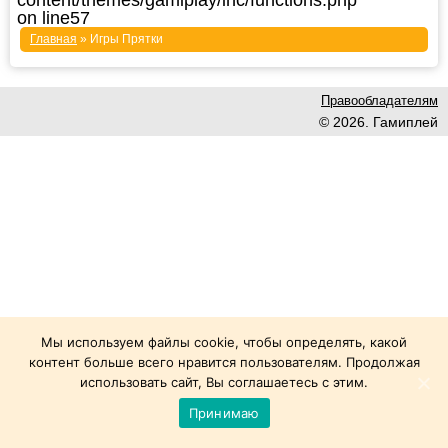
on line
57
Главная
» Игры Прятки
Правообладателям
© 2026. Гамиплей
Мы используем файлы cookie, чтобы определять, какой
контент больше всего нравится пользователям. Продолжая
использовать сайт, Вы соглашаетесь с этим.
Принимаю