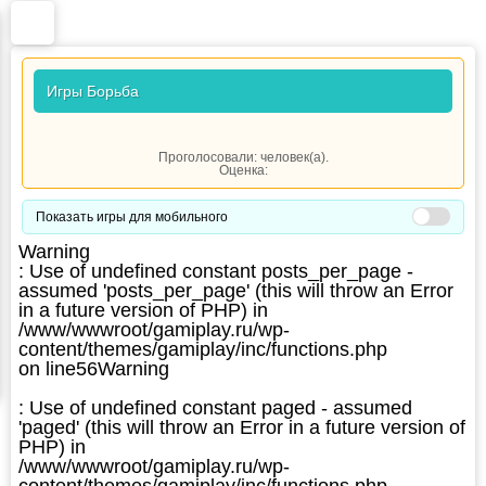
Игры Борьба
Проголосовали:
человек(а).
Оценка:
Показать игры для мобильного
Warning
: Use of undefined constant posts_per_page -
assumed 'posts_per_page' (this will throw an Error
in a future version of PHP) in
/www/wwwroot/gamiplay.ru/wp-
content/themes/gamiplay/inc/functions.php
on line
56
Warning
: Use of undefined constant paged - assumed
'paged' (this will throw an Error in a future version of
PHP) in
/www/wwwroot/gamiplay.ru/wp-
content/themes/gamiplay/inc/functions.php