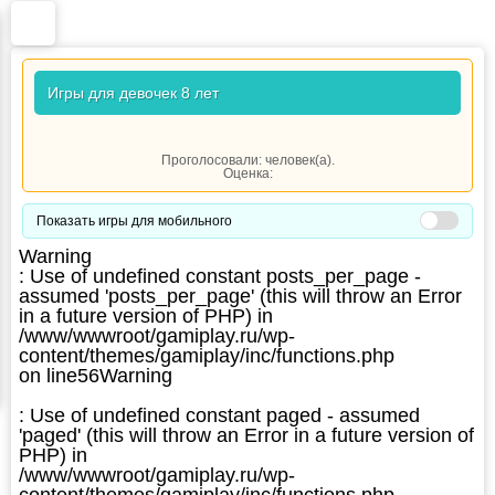
Игры для девочек 8 лет
Проголосовали:
человек(а).
Оценка:
Показать игры для мобильного
Warning
: Use of undefined constant posts_per_page -
assumed 'posts_per_page' (this will throw an Error
in a future version of PHP) in
/www/wwwroot/gamiplay.ru/wp-
content/themes/gamiplay/inc/functions.php
on line
56
Warning
: Use of undefined constant paged - assumed
'paged' (this will throw an Error in a future version of
PHP) in
/www/wwwroot/gamiplay.ru/wp-
content/themes/gamiplay/inc/functions.php