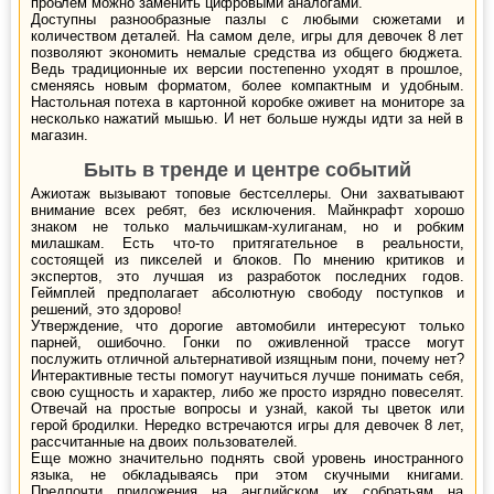
проблем можно заменить цифровыми аналогами.
Доступны разнообразные пазлы с любыми сюжетами и
количеством деталей. На самом деле, игры для девочек 8 лет
позволяют экономить немалые средства из общего бюджета.
Ведь традиционные их версии постепенно уходят в прошлое,
сменяясь новым форматом, более компактным и удобным.
Настольная потеха в картонной коробке оживет на мониторе за
несколько нажатий мышью. И нет больше нужды идти за ней в
магазин.
Быть в тренде и центре событий
Ажиотаж вызывают топовые бестселлеры. Они захватывают
внимание всех ребят, без исключения. Майнкрафт хорошо
знаком не только мальчишкам-хулиганам, но и робким
милашкам. Есть что-то притягательное в реальности,
состоящей из пикселей и блоков. По мнению критиков и
экспертов, это лучшая из разработок последних годов.
Геймплей предполагает абсолютную свободу поступков и
решений, это здорово!
Утверждение, что дорогие автомобили интересуют только
парней, ошибочно. Гонки по оживленной трассе могут
послужить отличной альтернативой изящным пони, почему нет?
Интерактивные тесты помогут научиться лучше понимать себя,
свою сущность и характер, либо же просто изрядно повеселят.
Отвечай на простые вопросы и узнай, какой ты цветок или
герой бродилки. Нередко встречаются игры для девочек 8 лет,
рассчитанные на двоих пользователей.
Еще можно значительно поднять свой уровень иностранного
языка, не обкладываясь при этом скучными книгами.
Предпочти приложения на английском их собратьям на