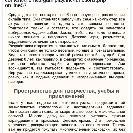
on line
57
Среди детишек постарше особенно популярны развлечения
онлайн типа. Они стремятся заполучить себе на компьютер все
актуальные новинки и сделать это совсем несложно.
Родителям только и остается, что следить за качеством
выбираемых чадами забав. Важно, чтобы в их число не попало
ничего лишнего и ненужного. Детские игры, разумеется,
кардинально отличаются от взрослых.
Разработчики стараются вкладывать в них смысл. Делают так,
чтобы они были не только веселые, но еще и познавательные.
Ведь так просто засорить юный разум всякой ерундой. Для
девочек 8 лет, как правило, в фаворитах сказочные принцессы,
стильная обаяшка Барби и прочие персонажи. Ими
восхищаются, им пытаются подражать и соответствовать.
Виртуальная парикмахерская увлечет на длительное время,
ровно, как и модные одевалки с неограниченным выбором
нарядов.
Пространство для творчества, учебы и
приключений
Если у вас подрастает интеллектуалка, предложите ей
замысловатые головоломки с нестандартным заданием.
Логическая гейма позволит скоротать вечерок с максимальной
пользой. Многие девчушки обожают рисовать яркими
карандашами и красками, фломастерами. Это прекрасное
увлечение, раскрывающее личность со всех сторон. Теперь
вам не придется покупать многочисленные раскраски, их без