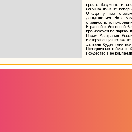
просто безумные и спо
бабушка язык не поверн
Откуда у нее стольк
догадываться. Но с баб
странности, то присоеди
В ранней с бешенной ба
пробежаться по паркам и
Париж, Австралия, Росси
и старушенция покажется 
За вами будет гоняться
Праздничные геймы с б
Рождество в ее компани