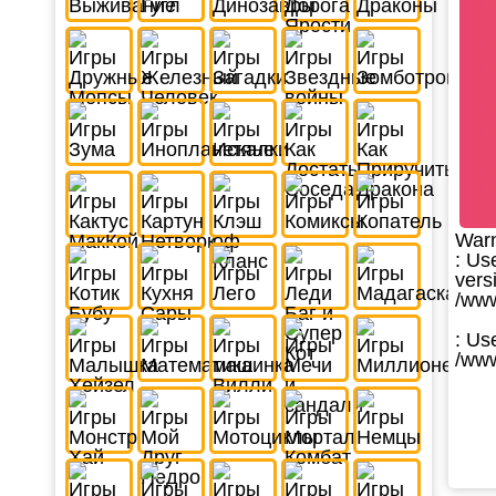
War
: Us
vers
/www
: Us
/www