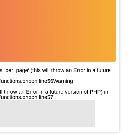
per_page' (this will throw an Error in a future
functions.php
on line
56
Warning
l throw an Error in a future version of PHP) in
functions.php
on line
57