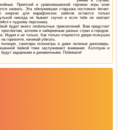
умные и глупые,
койные. Приятной и уравновешенной героиню игры злая
ется назвать. Эта обезумевшая старушка постоянно бегает.
о энергии для марафонских забегов остается только
улькой никогда не бывает скучно и если тебе не хватает
няйся к чудному персонажу.
бкой будет много любопытных приключений. Вам предстоит
 проспектам, аллеям и набережным разных стран и городов.
я, Индия и не только. Как только откроются двери психушки
на горизонте, начинай убегать.
 полиция, санитары психиатры и даже зеленые динозавры.
ешенной бабкой тоже заслуживают внимания. Хэллоуин и
и будут задорными и динамичными. Побежали!