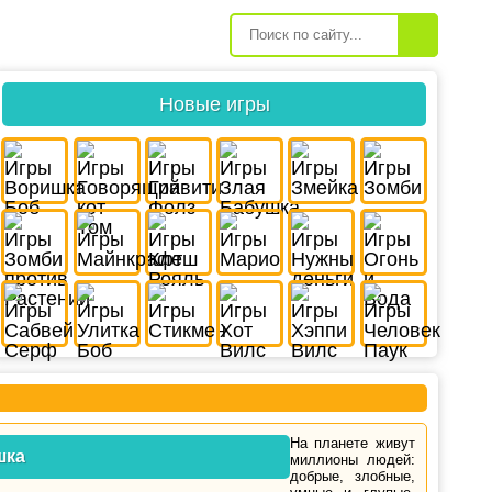
Новые игры
На планете живут
шка
миллионы людей:
добрые, злобные,