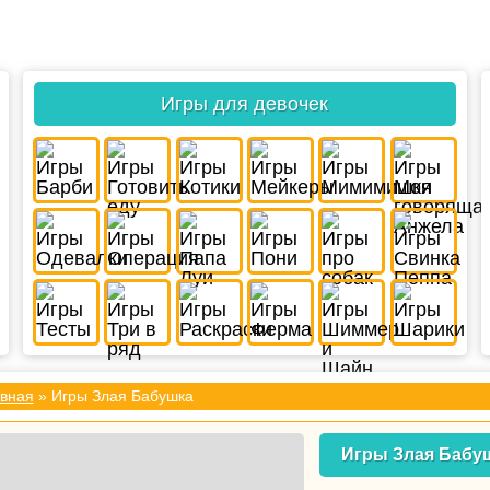
Игры для девочек
вная
» Игры Злая Бабушка
Игры Злая Бабу