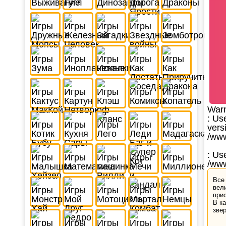
War
: Us
vers
/www
: Us
/www
Все
вел
при
В к
звер