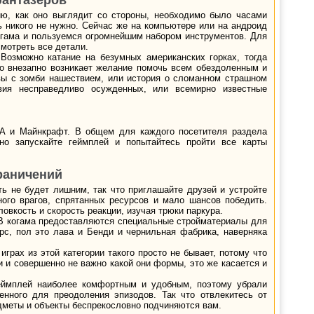
фантазеров
ию, как оно выглядит со стороны, необходимо было часами
ь никого не нужно. Сейчас же на компьютере или на андроид
когама и пользуемся огромнейшим набором инструментов. Для
смотреть все детали.
Возможно катание на безумных американских горках, тогда
что внезапно возникает желание помочь всем обездоленным и
вы с зомби нашествием, или история о сломанном страшном
ия несправедливо осужденных, или всемирно известные
ТА и
Майнкрафт
. В общем для каждого посетителя раздела
но запускайте геймплей и попытайтесь пройти все карты
раничений
ть не будет лишним, так что приглашайте друзей и устройте
ого врагов, спрятанных ресурсов и мало шансов победить.
овкость и скорость реакции, изучая трюки паркура.
 В когама предоставляются специальные стройматериалы для
рс, пол это лава и Бенди и чернильная фабрика, наверняка
играх из этой категории такого просто не бывает, потому что
и и совершенно не важно какой они формы, это же касается и
 геймплей наиболее комфортным и удобным, поэтому убрали
нного для преодоления эпизодов. Так что отвлекитесь от
едметы и объекты беспрекословно подчиняются вам.