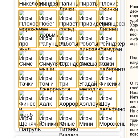
Ран
дер
гад
удо
Хор
бер
нес
лиф
хор
Под
най
дин
О т
гло
Неко
Инт
поэ
зас
Не 
вы 
тра
Игр
вся
пов