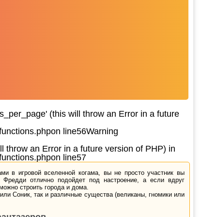
per_page' (this will throw an Error in a future
functions.php
on line
56
Warning
l throw an Error in a future version of PHP) in
functions.php
on line
57
ми в игровой вселенной когама, вы не просто участник вы
с Фредди отлично подойдет под настроение, а если вдруг
 можно строить города и дома.
или Соник, так и различные существа (великаны, гномики или