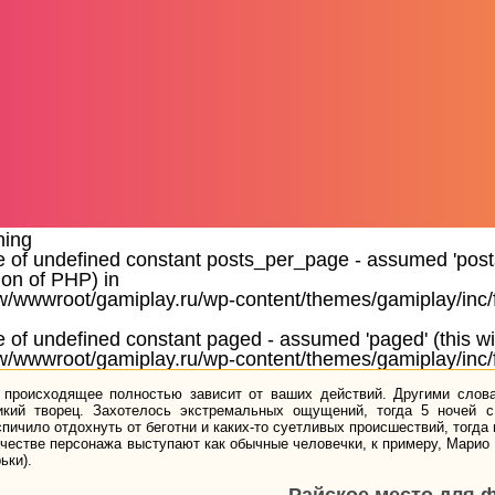
ning
e of undefined constant posts_per_page - assumed 'posts_
ion of PHP) in
/wwwroot/gamiplay.ru/wp-content/themes/gamiplay/inc/
e of undefined constant paged - assumed 'paged' (this wil
/wwwroot/gamiplay.ru/wp-content/themes/gamiplay/inc/
 происходящее полностью зависит от ваших действий. Другими слова
икий творец. Захотелось экстремальных ощущений, тогда 5 ночей 
спичило отдохнуть от беготни и каких-то суетливых происшествий, тогда
ачестве персонажа выступают как обычные человечки, к примеру, Марио 
ьки).