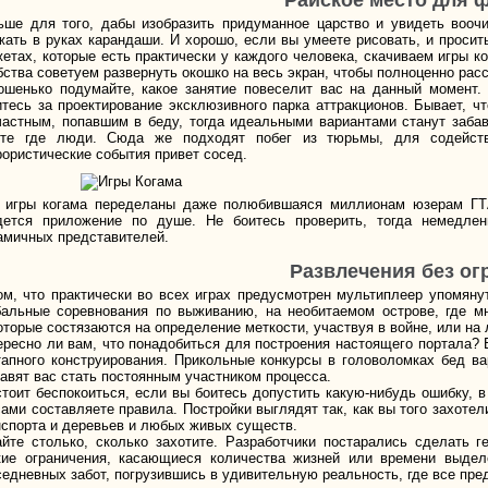
Райское место для 
ьше для того, дабы изобразить придуманное царство и увидеть вооч
жать в руках карандаши. И хорошо, если вы умеете рисовать, и просит
жетах, которые есть практически у каждого человека, скачиваем игры 
бства советуем развернуть окошко на весь экран, чтобы полноценно рас
ошенько подумайте, какое занятие повеселит вас на данный момент. 
итесь за проектирование эксклюзивного парка аттракционов. Бывает, 
частным, попавшим в беду, тогда идеальными вариантами станут заба
те где люди. Сюда же подходят побег из тюрьмы, для содейств
рористические события привет сосед.
 игры когама переделаны даже полюбившаяся миллионам юзерам Г
дется приложение по душе. Не боитесь проверить, тогда немедлен
амичных представителей.
Развлечения без ог
ом, что практически во всех играх предусмотрен мультиплеер упомяну
бальные соревнования по выживанию, на необитаемом острове, где мн
торые состязаются на определение меткости, участвуя в войне, или на л
ересно ли вам, что понадобиться для построения настоящего портала?
тапного конструирования. Прикольные конкурсы в головоломках бед ва
тавят вас стать постоянным участником процесса.
стоит беспокоиться, если вы боитесь допустить какую-нибудь ошибку, в 
сами составляете правила. Постройки выглядят так, как вы того захотел
нспорта и деревьев и любых живых существ.
айте столько, сколько захотите. Разработчики постарались сделать
кие ограничения, касающиеся количества жизней или времени выделе
седневных забот, погрузившись в удивительную реальность, где все пр