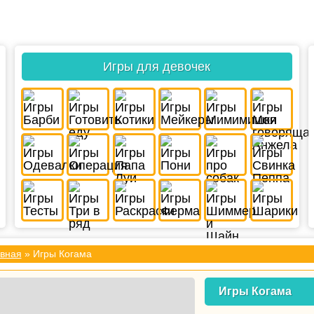
Игры для девочек
вная
» Игры Когама
Игры Когама