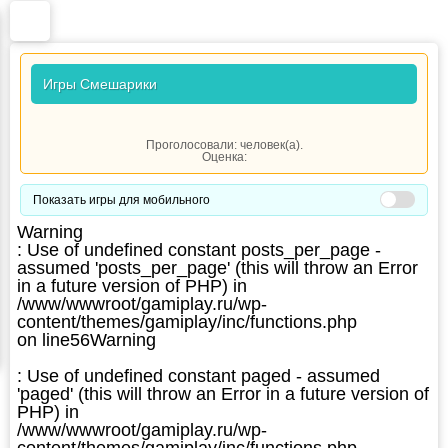
Игры Смешарики
Проголосовали:
человек(а).
Оценка:
Показать игры для мобильного
Warning
: Use of undefined constant posts_per_page -
assumed 'posts_per_page' (this will throw an Error
in a future version of PHP) in
/www/wwwroot/gamiplay.ru/wp-
content/themes/gamiplay/inc/functions.php
on line
56
Warning
: Use of undefined constant paged - assumed
'paged' (this will throw an Error in a future version of
PHP) in
/www/wwwroot/gamiplay.ru/wp-
content/themes/gamiplay/inc/functions.php