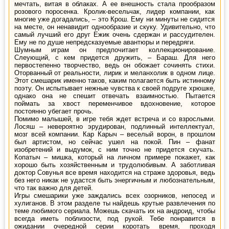
мечтать, витая в облаках. А ее внешность стала прообразом
розового поросенка. Кролик-весельчак, лидер компании, как
многие уже догадались, – это Крош. Ему ни минуты не сидится
на месте, он ненавидит однообразие и скуку. Удивительно, что
самый лучший его друг Ежик очень сдержан и рассудителен.
Ему не по душе непредсказуемые авантюры и передряги.
Шумным играм он предпочитает коллекционирование.
Слеующий, с кем придется дружить, – Бараш. Для него
первостепенно творчество, ведь он обожает сочинять стихи.
Оторванный от реальности, лирик и меланхолик в одном лице.
Этот смешарик именно таков, каким полагается быть истинному
поэту. Он испытывает нежные чувства к своей подруге хрюшке,
однако она не спешит отвечать взаимностью. Пытается
поймать за хвост переменчивое вдохновение, которое
постоянно убегает прочь.
Помимо малышей, в игре тебя ждет встреча и со взрослыми.
Лосяш – невероятно эрудирован, подлинный интеллектуал,
мозг всей компании. Кар Карыч – веселый ворон, в прошлом
был артистом, но сейчас ушел на покой. Пин – фанат
изобретений и выдумок, с ним точно не придется скучать.
Копатыч – мишка, который на личном примере покажет, как
хорошо быть хозяйственным и трудолюбивым. А заботливая
доктор Совунья все время находится на страже здоровья, ведь
без него никак не удастся быть энергичным и любознательным,
что так важно для детей.
Игры смешарики уже заждались всех озорников, непосед и
хулиганов. В этом разделе ты найдешь крутые развлечения по
теме любимого сериала. Можешь скачать их на андроид, чтобы
всегда иметь поблизости, под рукой. Тебе понравится в
ожидании очередной серии коротать время, проходя