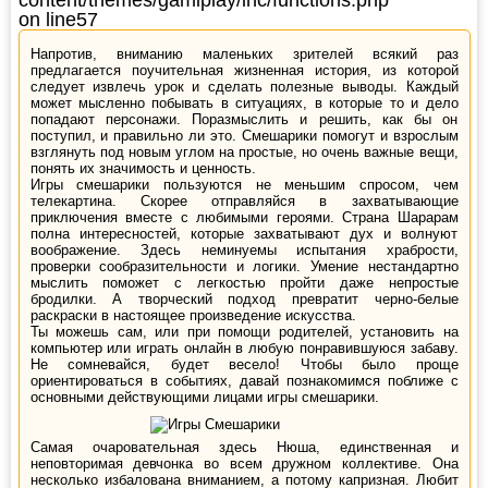
on line
57
Напротив, вниманию маленьких зрителей всякий раз
предлагается поучительная жизненная история, из которой
следует извлечь урок и сделать полезные выводы. Каждый
может мысленно побывать в ситуациях, в которые то и дело
попадают персонажи. Поразмыслить и решить, как бы он
поступил, и правильно ли это. Смешарики помогут и взрослым
взглянуть под новым углом на простые, но очень важные вещи,
понять их значимость и ценность.
Игры смешарики пользуются не меньшим спросом, чем
телекартина. Скорее отправляйся в захватывающие
приключения вместе с любимыми героями. Страна Шарарам
полна интересностей, которые захватывают дух и волнуют
воображение. Здесь неминуемы испытания храбрости,
проверки сообразительности и логики. Умение нестандартно
мыслить поможет с легкостью пройти даже непростые
бродилки. А творческий подход превратит черно-белые
раскраски в настоящее произведение искусства.
Ты можешь сам, или при помощи родителей, установить на
компьютер или играть онлайн в любую понравившуюся забаву.
Не сомневайся, будет весело! Чтобы было проще
ориентироваться в событиях, давай познакомимся поближе с
основными действующими лицами игры смешарики.
Самая очаровательная здесь Нюша, единственная и
неповторимая девчонка во всем дружном коллективе. Она
несколько избалована вниманием, а потому капризная. Любит