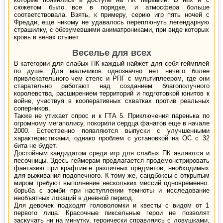
сюжетом было все в порядке, и атмосфера больше
соответствовала. Взять, к примеру, серию игр пять ночей с
Фредди, еще никому не удавалось переплюнуть легендарную
страшилку, с обезумевшими аниматрониками, при виде которых
кровь в венах стынет.
Веселье для всех
В категории для слабых ПК каждый найжет для себя геймплей
по душе. Для мальчиков однозначно нет ничего более
привлекательного чем стелс и РПГ с мультиплеером, где они
старательно работают над созданием благополучного
королевства, расширением территорий и подготовкой юнитов к
войне, участвуя в кооперативных схватках против реальных
соперников.
Также не утихает спрос и к ГТА 5. Приключения паренька по
огромному мегаполису, покорили сердца фанатов еще в начале
2000. Естественно появляются выпуски с улучшенными
характеристиками, однако проблем с установкой на ОС с 32
бита не будет.
Достойным кандидатом среди игр для слабых ПК являются и
песочницы. Здесь геймерам предлагается продемонстрировать
фантазию при крафтинге различных предметов, необходимых
для выживания подопечного. К тому же, сандбоксы с открытым
миром требуют выполнение нескольких миссий одновременно:
борьба с зомби при наступлении темноты и исследование
необъятных локаций в дневной период.
Для девочек подходят головоломки и квесты с видом от 1
первого лица. Красочные пиксельные герои не позволят
заскучать ни на минутку, героически справляясь с ловушками,