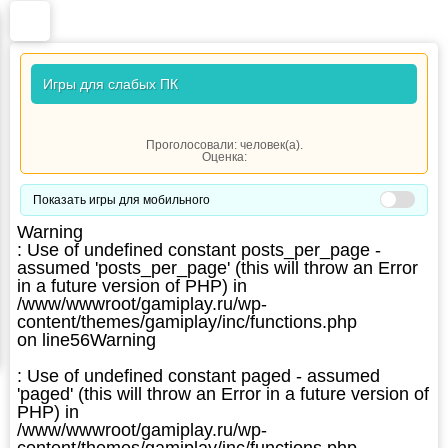
Игры для слабых ПК
Проголосовали:
человек(а).
Оценка:
Показать игры для мобильного
Warning
: Use of undefined constant posts_per_page -
assumed 'posts_per_page' (this will throw an Error
in a future version of PHP) in
/www/wwwroot/gamiplay.ru/wp-
content/themes/gamiplay/inc/functions.php
on line
56
Warning
: Use of undefined constant paged - assumed
'paged' (this will throw an Error in a future version of
PHP) in
/www/wwwroot/gamiplay.ru/wp-
content/themes/gamiplay/inc/functions.php