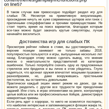
on line
57
В таком случае вам превосходно подойдет раздел игр для
слабых ПК. Несмотря на примитивную визуализацию,
прохождение ничуть не хуже современных шутеров или гонок с
приличными спецэффектами и прочими преимуществами. Не
стоит терять время на поиск вариантов, благодаря которым
все-таки можно будет закачать крутые симуляторы, лучше
начинайте веселиться.
Достоинства игр для слабых ПК
Просмотрев рейтинг геймов в стиме, вы удостоверитесь, что
верхние позиции занимают не только забавы 2018,
популярностью пользуются и игры, выпущенные несколько лет
назад. Благодаря этому можно сделать вывод, что мнение
многих о неактуальности представителей из категории
ошибочное. Только попробуйте скачать одну из предложенных
стрелялок или бродилок и вы лично в этом убедитесь. Глупо
надеяться, что арсенал оружия впечатлит мощными пушками и
разнообразием, но, даже вооружившись простеньким
пистолетом, вы останетесь довольными.
Практически каждый экшен имеет режим на двоих, где вы
можете разделить с другом все трудности при преодолении
заданий. Или стать в играх оппонентами на ринге, контролируя
целые войска или же профессиональных бойцов, демонстрируя
невероятные приемы.
Если речь идет о хоррорах, то никто не осмелятся поспорить,
что наиболее интересные и запоминающиеся флешки жанра те,
которые появились в доступе на ПК первыми. В них и с