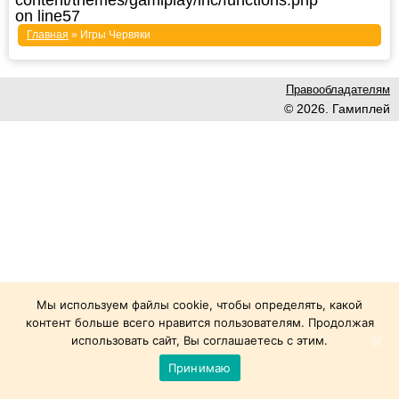
on line
57
Главная
» Игры Червяки
Правообладателям
© 2026. Гамиплей
Мы используем файлы cookie, чтобы определять, какой
контент больше всего нравится пользователям. Продолжая
использовать сайт, Вы соглашаетесь с этим.
Принимаю