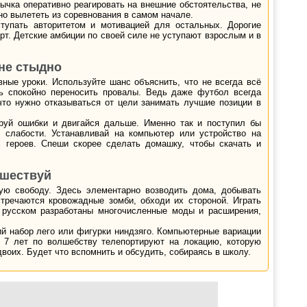
вычка оперативно реагировать на внешние обстоятельства, не
но вылететь из соревнования в самом начале.
тупать авторитетом и мотивацией для остальных. Дорогие
т. Детские амбиции по своей силе не уступают взрослым и в
не стыдно
ные уроки. Используйте шанс объяснить, что не всегда всё
ь спокойно переносить провалы. Ведь даже футбол всегда
 что нужно отказываться от цели занимать лучшие позиции в
руй ошибки и двигайся дальше. Именно так и поступил бы
 слабости. Устанавливай на компьютер или устройство на
 героев. Спеши скорее сделать домашку, чтобы скачать и
ешествуй
ую свободу. Здесь элементарно возводить дома, добывать
стречаются кровожадные зомби, обходи их стороной. Играть
а русском разработаны многочисленные моды и расширения,
й набор лего или фигурки ниндзяго. Компьютерные вариации
в 7 лет по волшебству телепортируют на локацию, которую
воих. Будет что вспомнить и обсудить, собираясь в школу.