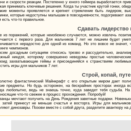
ачи и скорости реакции. Постепенно у юного геймера выработается при
кая принимать ключевые решения. Когда ты участник крутой гонки, обид
акие моменты проявляется и крепнет стремление быть лидером, выс
инки, которые недоступны малышам в повседневности, подогревают азар
 есть что-то правильное.
Сдавать лидерство 
е из поражений, которые неизбежно случаются, можно извлечь позитив
учается с первого раза. Для мальчиков 7 лет не лишним будет умет
анчивается нерадостно для одной из команд. Но это вовсе не значит,
тинге чемпионов.
всем досадным ситуациям относись трезво и рассудительно, анализи
ажный ниндзя, которому совершенно неведомы простые человеческие
роид захватывающие геймы и присоединяйся к странствиям любимых
стить игры для мальчиков 7 лет.
Строй, копай, пут
олютно фантастический Майнкрафт с его открытым миром дает полн
кие предметы. Но будь осторожен, на бескрайних просторах иногда в
гда любопытно, ведь не знаешь точно, куда заведет тебя судьба. Н
вносящие что-то свежее в процесс прохождения. Попробуй!
ванцы мечтают получить на День Рождения заветные подарки. Новеньки
х затей принесут не меньше счастья и восторга. Игры для мальчико
еляют динозавры. Позови вместе с собой друга, разделите авантюру на д