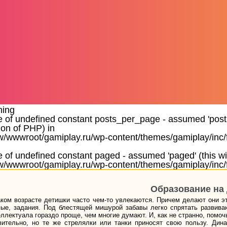
ning
e of undefined constant posts_per_page - assumed 'posts_
ion of PHP) in
/wwwroot/gamiplay.ru/wp-content/themes/gamiplay/inc/
e of undefined constant paged - assumed 'paged' (this wil
/wwwroot/gamiplay.ru/wp-content/themes/gamiplay/inc/
Образование на 
аком возрасте детишки часто чем-то увлекаются. Причем делают они э
пые, задания. Под блестящей мишурой забавы легко спрятать развива
еллектуала гораздо проще, чем многие думают. И, как не странно, помоч
вительно, но те же стрелялки или танки приносят свою пользу. Дин