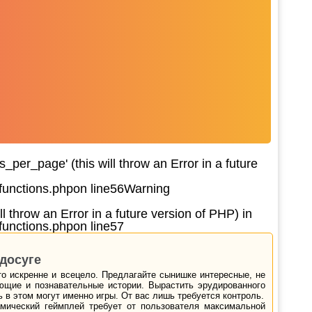
per_page' (this will throw an Error in a future
functions.php
on line
56
Warning
l throw an Error in a future version of PHP) in
functions.php
on line
57
досуге
то искренне и всецело. Предлагайте сынишке интересные, не
ющие и познавательные истории. Вырастить эрудированного
ь в этом могут именно игры. От вас лишь требуется контроль.
амический геймплей требует от пользователя максимальной