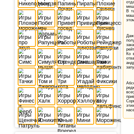
отд
меш
В т
маш
этом
Даж
пол
зак
рей
Ко 
отв
анд
запу
Абс
ред
все
при
Сор
эти
нас