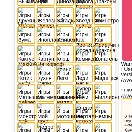
War
: Us
vers
/www
: Us
/www
В т
глу
инт
Уди