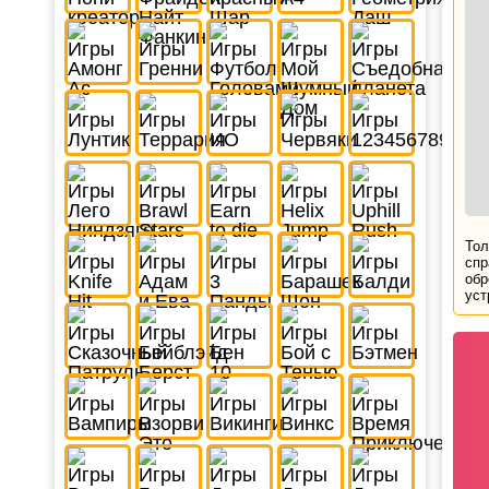
Тол
спр
обр
уст