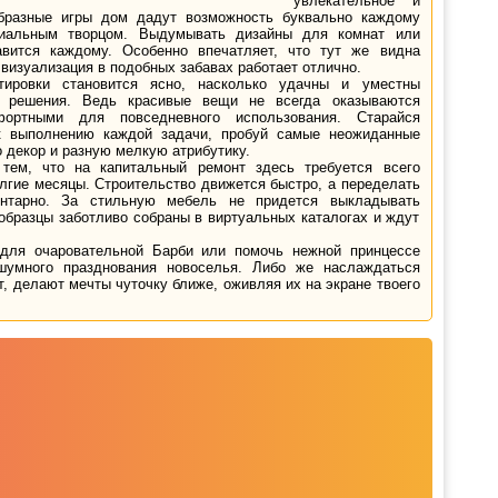
увлекательное и
бразные игры дом дадут возможность буквально каждому
ниальным творцом. Выдумывать дизайны для комнат или
вится каждому. Особенно впечатляет, что тут же видна
 визуализация в подобных забавах работает отлично.
тировки становится ясно, насколько удачны и уместны
е решения. Ведь красивые вещи не всегда оказываются
ортными для повседневного использования. Старайся
к выполнению каждой задачи, пробуй самые неожиданные
о декор и разную мелкую атрибутику.
тем, что на капитальный ремонт здесь требуется всего
олгие месяцы. Строительство движется быстро, а переделать
ентарно. За стильную мебель не придется выкладывать
образцы заботливо собраны в виртуальных каталогах и ждут
 для очаровательной Барби или помочь нежной принцессе
шумного празднования новоселья. Либо же наслаждаться
 делают мечты чуточку ближе, оживляя их на экране твоего