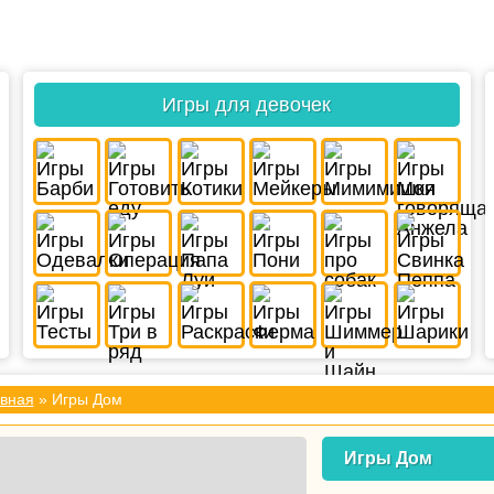
Игры для девочек
вная
» Игры Дом
Игры Дом