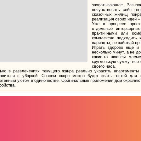
захватывающее. Разноо
почувствовать себя ге
сказочных жилищ понра
реализация своих идей –
Уже в процессе проек
отдельные интерьерны
практичными или комф
комплексно подходить 
варианты, не забывай пр
Играть здорово еще и 
несколько минут, а не д
какие-то нюансы элем
кругленькую сумму, все 
своего часа.
ько в развлечениях текущего жанра реально украсить апартаменты
авиться с уборкой. Совсем скоро можно будет звать гостей для 
етенным уютом в одиночестве. Оригинальные приложения дом окрыляют,
ройства.