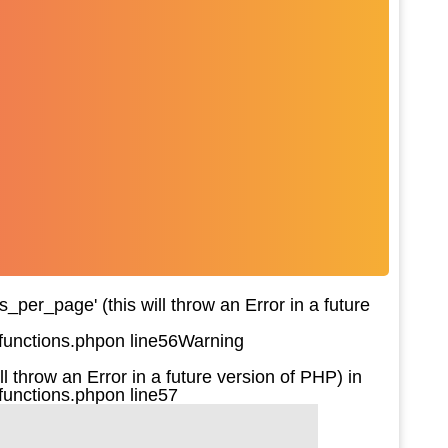
per_page' (this will throw an Error in a future
functions.php
on line
56
Warning
l throw an Error in a future version of PHP) in
functions.php
on line
57