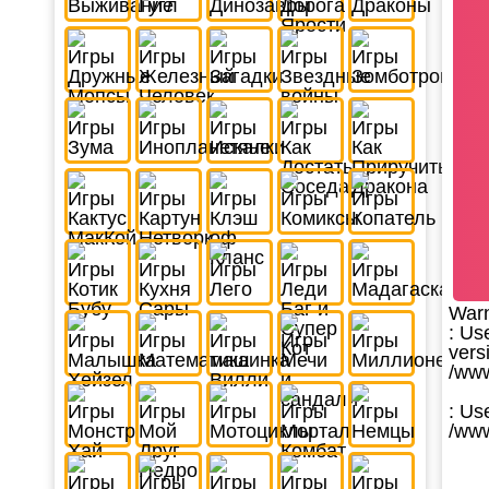
War
: Us
vers
/www
: Us
/www