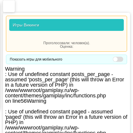
Игры Викинги
Проголосовали:
человек(а).
Оценка:
Показать игры для мобильного
Warning
: Use of undefined constant posts_per_page -
assumed 'posts_per_page' (this will throw an Error
in a future version of PHP) in
/www/wwwroot/gamiplay.ru/wp-
content/themes/gamiplay/inc/functions.php
on line
56
Warning
: Use of undefined constant paged - assumed
'paged' (this will throw an Error in a future version of
PHP) in
/www/wwwroot/gamiplay.ru/wp-
content/themes/gamiplay/inc/functions.php