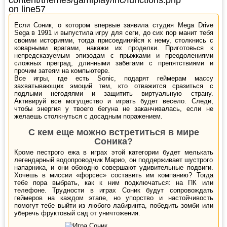
on line
57
Если Соник, о котором впервые заявила студия Mega Drive
Sega в 1991 и выпустила игру для сеги, до сих пор манит тебя
своими историями, тогда присоединяйся к нему, столкнись с
коварными врагами, накажи их проделки. Приготовься к
непредсказуемым эпизодам с прыжками и преодолениями
сложных преград, длинными забегами с препятствиями и
прочим затеям на компьютере.
Все игры, где есть Sonic, подарят геймерам массу
захватывающих эмоций тем, кто отважится сразиться с
подлыми негодяями и защитить виртуальную страну.
Активируй все могущество и играть будет весело. Следи,
чтобы энергия у твоего бегуна не заканчивалась, если не
желаешь столкнуться с досадным поражением.
С кем еще можно встретиться в мире
Соника?
Кроме пестрого ежа в играх этой категории будет мелькать
легендарный водопроводчик Марио, он поддерживает шустрого
напарника, и они обоюдно совершают удивительные подвиги.
Хочешь в миссии «форсес» составить им компанию? Тогда
тебе пора выбрать, как к ним подключаться: на ПК или
телефоне. Трудности в играх Соник будут сопровождать
геймеров на каждом этапе, но упорство и настойчивость
помогут тебе выйти из любого лабиринта, победить зомби или
уберечь фруктовый сад от уничтожения.