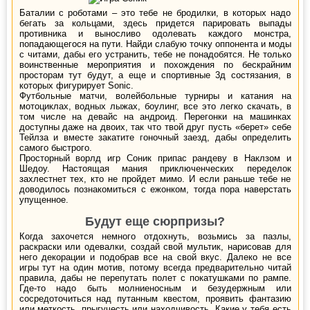
Баталии с роботами – это тебе не бродилки, в которых надо
бегать за кольцами, здесь придется парировать выпады
противника и выносливо одолевать каждого монстра,
попадающегося на пути. Найди слабую точку оппонента и моды
с читами, дабы его устранить, тебе не понадобятся. Не только
воинственные мероприятия и похождения по бескрайним
просторам тут будут, а еще и спортивные 3д состязания, в
которых фигурирует Sonic.
Футбольные матчи, волейбольные турниры и катания на
мотоциклах, водных лыжах, боулинг, все это легко скачать, в
том числе на девайс на андроид. Перегонки на машинках
доступны даже на двоих, так что твой друг пусть «берет» себе
Тейлза и вместе закатите гоночный заезд, дабы определить
самого быстрого.
Просторный ворлд игр Соник припас рандеву в Наклзом и
Шедоу. Настоящая мания приключенческих переделок
захлестнет тех, кто не пройдет мимо. И если раньше тебе не
доводилось познакомиться с ежонком, тогда пора наверстать
упущенное.
Будут еще сюрпризы?
Когда захочется немного отдохнуть, возьмись за пазлы,
раскраски или одевалки, создай свой мультик, нарисовав для
него декорации и подобрав все на свой вкус. Далеко не все
игры тут на один мотив, потому всегда предварительно читай
правила, дабы не перепутать полет с покатушками по рампе.
Где-то надо быть молниеносным и безудержным или
сосредоточиться над путанным квестом, проявить фантазию
или меткость, прыгучесть или находчивость. Какие у тебя есть