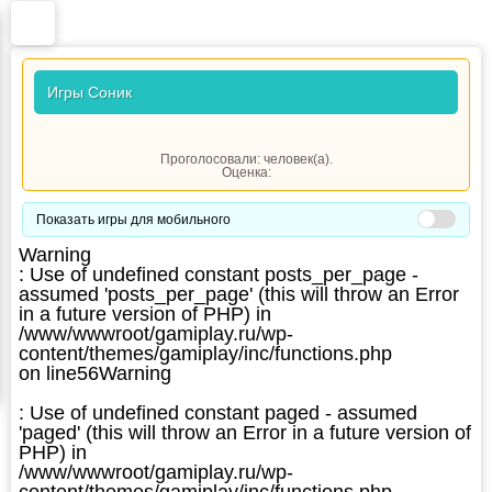
Игры Соник
Проголосовали:
человек(а).
Оценка:
Показать игры для мобильного
Warning
: Use of undefined constant posts_per_page -
assumed 'posts_per_page' (this will throw an Error
in a future version of PHP) in
/www/wwwroot/gamiplay.ru/wp-
content/themes/gamiplay/inc/functions.php
on line
56
Warning
: Use of undefined constant paged - assumed
'paged' (this will throw an Error in a future version of
PHP) in
/www/wwwroot/gamiplay.ru/wp-
content/themes/gamiplay/inc/functions.php