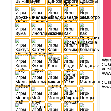
War
: Us
vers
/www
: Us
/www