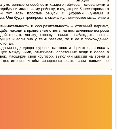
эмоций и
на умственные способности каждого геймера. Головоломки и
одойдут и маленькому ребенку, и аудитории более взрослого
ей тут есть простые ребусы с цифрами, буквами и
и. Они будут тренировать смекалку, логическое мышление и
внимательность и сообразительность – отличный вариант,
 Дабы находить правильные ответы на поставленные вопросы
адействовать логику, хорошую память, наблюдательность.
туиция и если она у тебя развита, то и ее к прохождению
ключай.
задания подходящего уровня сложности. Приготовься искать
бщее между ними, отыскивать спрятанные вещи и слова в
вок. Расширяй свой кругозор, выполняй миссии на время и
е достижения, чтобы совершенствовать свои навыки не