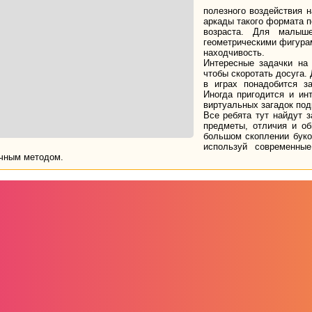
полезного воздействия 
аркады такого формата п
возраста. Для малыш
геометрическими фигурам
находчивость.
Интересные задачки на 
чтобы скоротать досуга.
в играх понадобится з
Иногда пригодится и ин
виртуальных загадок под
Все ребята тут найдут 
предметы, отличия и о
большом скоплении буко
используй современны
чным методом.