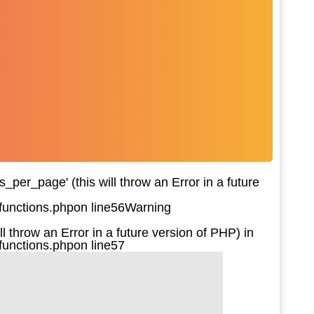
per_page' (this will throw an Error in a future
functions.php
on line
56
Warning
l throw an Error in a future version of PHP) in
functions.php
on line
57