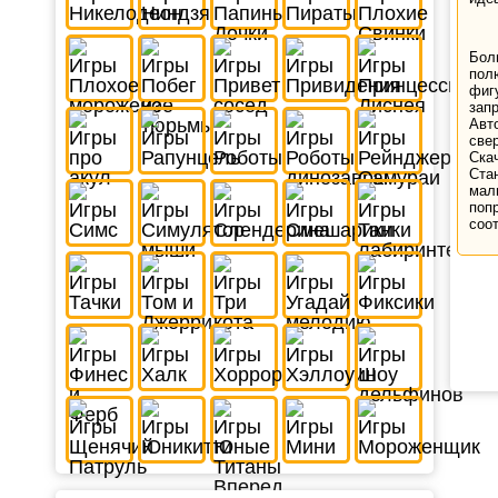
Бол
пол
фиг
запр
Авт
све
Ска
Ста
мал
поп
соо