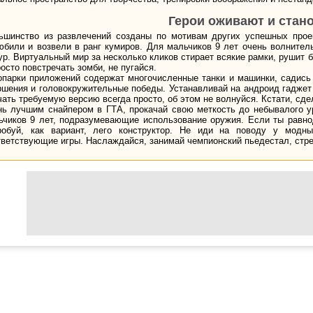
Герои оживают и стан
ьшинство из развлечений созданы по мотивам других успешных проек
юбили и возвели в ранг кумиров. Для мальчиков 9 лет очень волнител
ур. Виртуальный мир за несколько кликов стирает всякие рамки, рушит 
осто повстречать зомби, не пугайся.
опарки приложений содержат многочисленные танки и машинки, садись 
ршения и головокружительные победы. Устанавливай на андроид гаджет
чать требуемую версию всегда просто, об этом не волнуйся. Кстати, сде
нь лучшим снайпером в ГТА, прокачай свою меткость до небывалого ур
ьчиков 9 лет, подразумевающие использование оружия. Если ты равно
робуй, как вариант, лего конструктор. Не иди на поводу у модн
тветствующие игры. Наслаждайся, занимай чемпионский пьедестал, стре