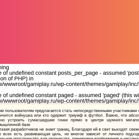
ning
e of undefined constant posts_per_page - assumed 'posts_
ion of PHP) in
/wwwroot/gamiplay.ru/wp-content/themes/gamiplay/inc/
e of undefined constant paged - assumed 'paged' (this wil
/wwwroot/gamiplay.ru/wp-content/themes/gamiplay/inc/
м пользователям предлагается стать непосредственными участниками п
ончится войнушка или кто одержит триумф в футбол. Важно, что абсо
но устроить сумасшедшие гонки прямо в центре шумного мегапол
мышленной базе.
тазия разработчиков не знает границ. Благодаря ей в свет выходят св
у всех есть развивающая цель, но многое зависит от личного подхо
альное пространство для творчества, тренировки воображения и нестан