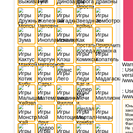
War
: Us
vers
/www
: Us
/www
Юны
зак
Мож
про
Фан
Не 
иде