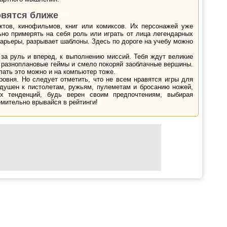
овятся ближе
тов, кинофильмов, книг или комиксов. Их персонажей уже
ьно примерять на себя роль или играть от лица легендарных
барьеры, разрывает шаблоны. Здесь по дороге на учебу можно
за руль и вперед, к выполнению миссий. Тебя ждут великие
 разноплановые геймы и смело покоряй заоблачные вершины.
лать это можно и на компьютер тоже.
овня. Но следует отметить, что не всем нравятся игры для
душен к пистолетам, ружьям, пулеметам и бросанию ножей,
ых тенденций, будь верен своим предпочтениям, выбирая
мительно врывайся в рейтинги!