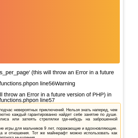
per_page' (this will throw an Error in a future
functions.php
on line
56
Warning
l throw an Error in a future version of PHP) in
functions.php
on line
57
одчас невероятных приключений. Нельзя знать наперед, чем
лютно каждый гарантированно найдет себе занятие по душе.
иса или затеять стрелялки где-нибудь на заброшенной
ежие игры для мальчиков 9 лет, поражающие и вдохновляющие.
да и отношения. Тот же майнкрафт можно использовать как
дартного мышления.