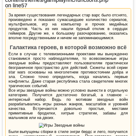
on line
57
За время существования легендарных стар варс было отснято,
произведено и показано сумасшедшее количество сериалов,
мультфильмов, игр на компьютер и прочих медийных
продуктов. Часть из них нашли бурный отклик в сердцах
геймеров. Другие же, к большому разочарованию, оказались
вполне посредственными и ничем не запоминающимися.
Галактика героев, в которой возможно всё
Если в случае с телевизионными проектами мы вынужденно
становимся просто наблюдателями, то всевозможные игры
звездные войны предоставляют пользователям практически
безграничное пространство для действий. Сюжеты всей серии
star wars основаны на многолетнем противостоянии добра и
зла. Сложно точно определить, когда начались первые
конфликты. Даже старая республика стала свидетелем многих
трагических событий.
Все игры звездные войны можно условно вынести в отдельную
категорию. Получится достаточно богатый, а главное –
интересный набор. Ведь по мотивам звездных войн
разрабатывались игры разных жанров, масштабов и уровней
качества. Встречаются довольно простые, местами
примитивные бродилки, хитрые стратегии, забавы для
мальчиков или на двоих.
Были выпущены сборки в стиле энгри бердс и лего, получился