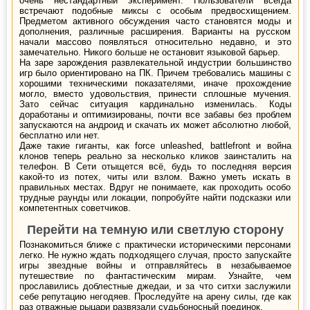
очень нестандартный эксперимент. Пользователи всегда
встречают подобные миксы с особым предвосхищением.
Предметом активного обсуждения часто становятся моды и
дополнения, различные расширения. Варианты на русском
начали массово появляться относительно недавно, и это
замечательно. Никого больше не остановит языковой барьер.
На заре зарождения развлекательной индустрии большинство
игр было ориентировано на ПК. Причем требовались машины с
хорошими техническими показателями, иначе прохождение
могло, вместо удовольствия, принести сплошные мучения.
Зато сейчас ситуация кардинально изменилась. Коды
доработаны и оптимизированы, почти все забавы без проблем
запускаются на андроид и скачать их может абсолютно любой,
бесплатно или нет.
Даже такие гиганты, как force unleashed, battlefront и война
клонов теперь реально за несколько кликов заинсталить на
телефон. В Сети отыщется всё, будь то последняя версия
какой-то из потех, читы или взлом. Важно уметь искать в
правильных местах. Вдруг не понимаете, как проходить особо
трудные раунды или локации, попробуйте найти подсказки или
компетентных советчиков.
Перейти на темную или светлую сторону
Познакомиться ближе с практически историческими персонами
легко. Не нужно ждать подходящего случая, просто запускайте
игры звездные войны и отправляйтесь в незабываемое
путешествие по фантастическим мирам. Узнайте, чем
прославились доблестные джедаи, и за что ситхи заслужили
себе репутацию негодяев. Проследуйте на арену силы, где как
раз отважные рыцари развязали судьбоносный поединок.