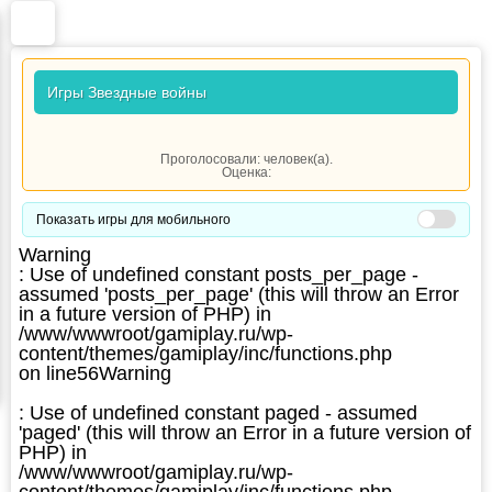
Игры Звездные войны
Проголосовали:
человек(а).
Оценка:
Показать игры для мобильного
Warning
: Use of undefined constant posts_per_page -
assumed 'posts_per_page' (this will throw an Error
in a future version of PHP) in
/www/wwwroot/gamiplay.ru/wp-
content/themes/gamiplay/inc/functions.php
on line
56
Warning
: Use of undefined constant paged - assumed
'paged' (this will throw an Error in a future version of
PHP) in
/www/wwwroot/gamiplay.ru/wp-
content/themes/gamiplay/inc/functions.php