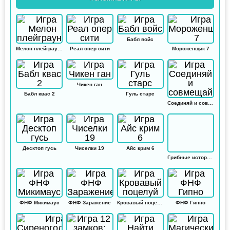
Бабл войс
Мелон плейграунд
Реал опер сити
Мороженщик 7
Чикен ган
Бабл квас 2
Гуль старс
Соединяй и совмещай
Десктоп гусь
Чиселки 19
Айс крим 6
Грибные истории: Кликер
ФНФ Микимаус
ФНФ Заражение
Кровавый поцелуй
ФНФ Гипно