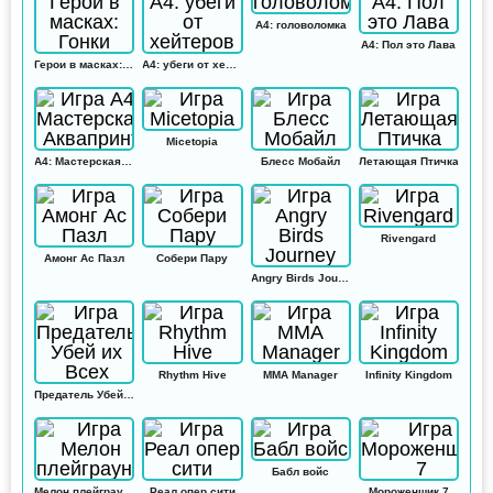
А4: головоломка
А4: Пол это Лава
Герои в масках: Гонки
А4: убеги от хейтеров
Micetopia
А4: Мастерская Аквапринт
Блесс Мобайл
Летающая Птичка
Rivengard
Амонг Ас Пазл
Собери Пару
Angry Birds Journey
Rhythm Hive
MMA Manager
Infinity Kingdom
Предатель Убей их Всех
Бабл войс
Мелон плейграунд
Реал опер сити
Мороженщик 7