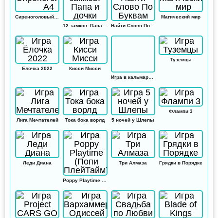
Сиреноголовый А4
Магический мир
12 замков: Папа и дочки
Найти Слово По Буквам
Туземцы
Ёлочка 2022
Кисси Мисси
Игра в кальмара: Амонг ас
Флампи 3
Лига Мечтателей
Тока бока ворлд
5 ночей у Шлепы
Леди Диана
Три Алмаза
Грядки в Порядке
Poppy Playtime (Попи ПлейТайм)