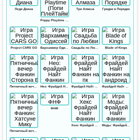
Леди Диана
Три Алмаза
Грядки в Порядке
Poppy Playtime (Попи ПлейТайм)
Project CARS GO
Вархаммер Одиссей
Свадьба по Любви
Blade of Kings
Пятничный вечер Фанкин Сторона Б
Нео: Фрайдей Найт Фанкин
Фрайдей Найт Фанкин на пк
Фрайдей Найт Фанкин на андроид
ФНФ
Хекс Фрайдей Найт Фанкин
Моды: Фрайдей Найт Фанкин
Пятничный вечер Фанкин: Хатсуне Мику