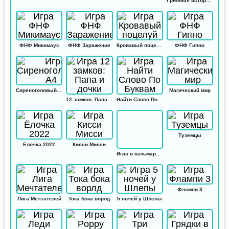
Грибные истории: Кликер
ФНФ Микимаус
ФНФ Заражение
Кровавый поцелуй
ФНФ Гипно
Сиреноголовый А4
Магический мир
12 замков: Папа и дочки
Найти Слово По Буквам
Туземцы
Ёлочка 2022
Кисси Мисси
Игра в кальмара: Амонг ас
Флампи 3
Лига Мечтателей
Тока бока ворлд
5 ночей у Шлепы