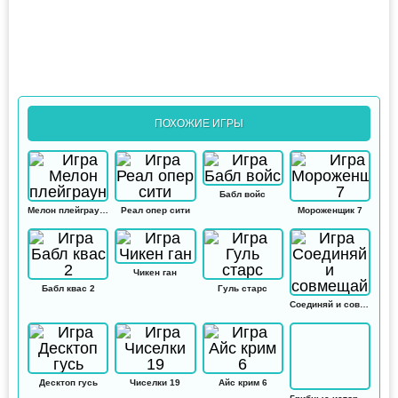
ПОХОЖИЕ ИГРЫ
Бабл войс
Мелон плейграунд
Реал опер сити
Мороженщик 7
Чикен ган
Бабл квас 2
Гуль старс
Соединяй и совмещай
Десктоп гусь
Чиселки 19
Айс крим 6