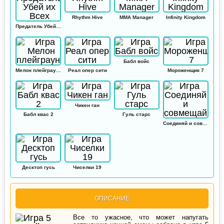
Rhythm Hive
MMA Manager
Infinity Kingdom
Предатель Убей их Всех
Бабл войс
Мелон плейграунд
Реал опер сити
Мороженщик 7
Чикен ган
Бабл квас 2
Гуль старс
Соединяй и совмещай
Десктоп гусь
Чиселки 19
ОПИСАНИЕ
Все то ужасное, что может напугать