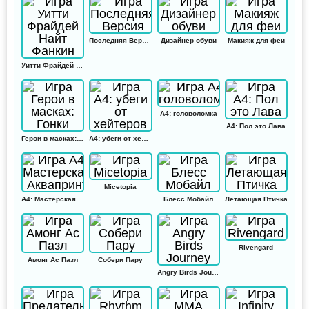
Последняя Версия
Дизайнер обуви
Макияж для феи
Уитти Фрайдей Найт Фанкин
А4: головоломка
А4: Пол это Лава
Герои в масках: Гонки
А4: убеги от хейтеров
Micetopia
А4: Мастерская Аквапринт
Блесс Мобайл
Летающая Птичка
Rivengard
Амонг Ас Пазл
Собери Пару
Angry Birds Journey