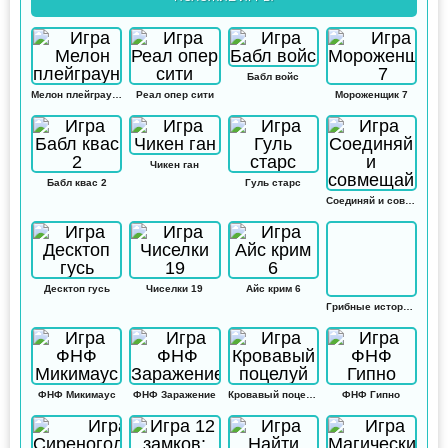
Бабл войс
Мелон плейграунд
Реал опер сити
Мороженщик 7
Чикен ган
Бабл квас 2
Гуль старс
Соединяй и совмещай
Десктоп гусь
Чиселки 19
Айс крим 6
Грибные истории: Кликер
ФНФ Микимаус
ФНФ Заражение
Кровавый поцелуй
ФНФ Гипно