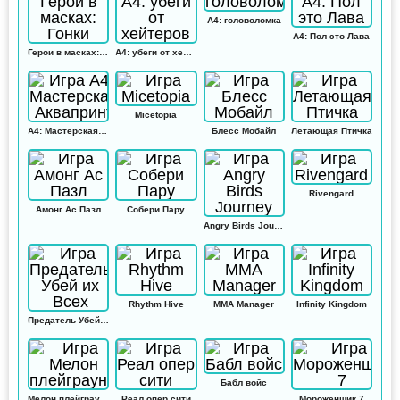
А4: головоломка
А4: Пол это Лава
Герои в масках: Гонки
А4: убеги от хейтеров
Micetopia
А4: Мастерская Аквапринт
Блесс Мобайл
Летающая Птичка
Rivengard
Амонг Ас Пазл
Собери Пару
Angry Birds Journey
Rhythm Hive
MMA Manager
Infinity Kingdom
Предатель Убей их Всех
Бабл войс
Мелон плейграунд
Реал опер сити
Мороженщик 7