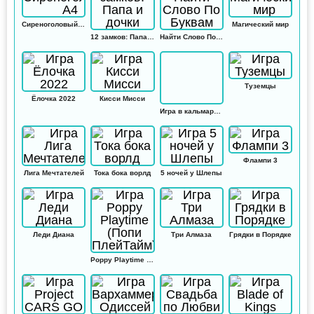
Сиреноголовый А4
Магический мир
12 замков: Папа и дочки
Найти Слово По Буквам
Туземцы
Ёлочка 2022
Кисси Мисси
Игра в кальмара: Амонг ас
Флампи 3
Лига Мечтателей
Тока бока ворлд
5 ночей у Шлепы
Леди Диана
Три Алмаза
Грядки в Порядке
Poppy Playtime (Попи ПлейТайм)