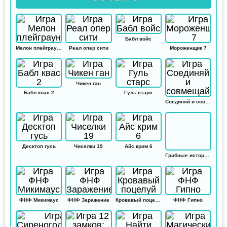
Бабл войс
Мелон плейграунд
Реал опер сити
Мороженщик 7
Чикен ган
Бабл квас 2
Гуль старс
Соединяй и совмещай
Десктоп гусь
Чиселки 19
Айс крим 6
Грибные истории: Кликер
ФНФ Микимаус
ФНФ Заражение
Кровавый поцелуй
ФНФ Гипно