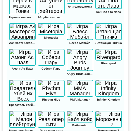
А4: головоломка
А4: Пол это Лава
Герои в масках: Гонки
А4: убеги от хейтеров
Micetopia
А4: Мастерская Аквапринт
Блесс Мобайл
Летающая Птичка
Rivengard
Амонг Ас Пазл
Собери Пару
Angry Birds Journey
Rhythm Hive
MMA Manager
Infinity Kingdom
Предатель Убей их Всех
Бабл войс
Мелон плейграунд
Реал опер сити
Мороженщик 7