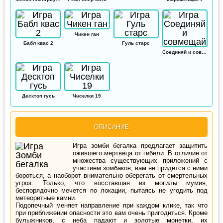
Чикен ган
Бабл квас 2
Гуль старс
Соединяй и совмещай
Десктоп гусь
Чиселки 19
ОПИСАНИЕ
Игра зомби бегалка предлагает защитить
ожившего мертвеца от гибели. В отличие от
множества существующих приложений с
участием зомбаков, вам не придется с ними
бороться, а наоборот внимательно оберегать от смертельных
угроз. Только, что восставшая из могилы мумия,
беспорядочно мечется по локации, пытаясь не угодить под
метеоритные камни.
Подопечный меняет направление при каждом клике, так что
при приближении опасности это вам очень пригодиться. Кроме
булыжников, с неба падают и золотые монетки, их