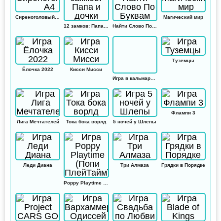
Сиреноголовый А4
Магический мир
12 замков: Папа и дочки
Найти Слово По Буквам
Туземцы
Ёлочка 2022
Кисси Мисси
Игра в кальмара: Амонг ас
Флампи 3
Лига Мечтателей
Тока бока ворлд
5 ночей у Шлепы
Леди Диана
Три Алмаза
Грядки в Порядке
Poppy Playtime (Попи ПлейТайм)