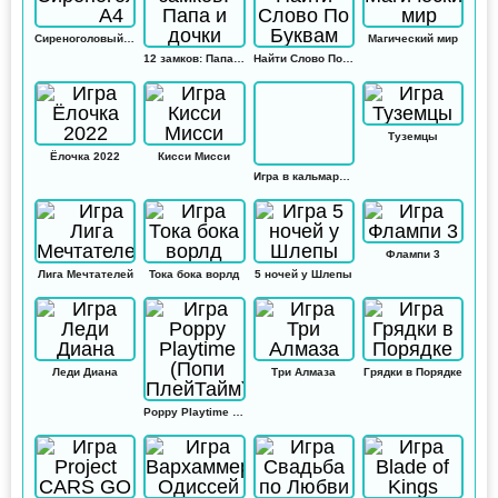
Сиреноголовый А4
Магический мир
12 замков: Папа и дочки
Найти Слово По Буквам
Туземцы
Ёлочка 2022
Кисси Мисси
Игра в кальмара: Амонг ас
Флампи 3
Лига Мечтателей
Тока бока ворлд
5 ночей у Шлепы
Леди Диана
Три Алмаза
Грядки в Порядке
Poppy Playtime (Попи ПлейТайм)