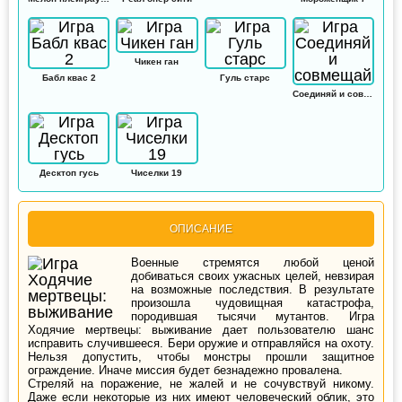
Чикен ган
Бабл квас 2
Гуль старс
Соединяй и совмещай
Десктоп гусь
Чиселки 19
ОПИСАНИЕ
Военные стремятся любой ценой
добиваться своих ужасных целей, невзирая
на возможные последствия. В результате
произошла чудовищная катастрофа,
породившая тысячи мутантов. Игра
Ходячие мертвецы: выживание дает пользователю шанс
исправить случившееся. Бери оружие и отправляйся на охоту.
Нельзя допустить, чтобы монстры прошли защитное
ограждение. Иначе миссия будет безнадежно провалена.
Стреляй на поражение, не жалей и не сочувствуй никому.
Даже если некоторые из них имеют человеческий облик, это