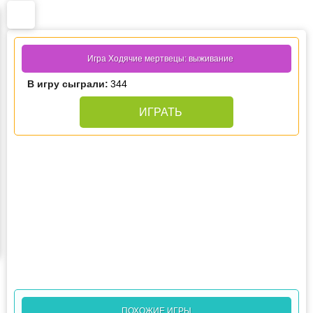
Игра Ходячие мертвецы: выживание
В игру сыграли:
344
ИГРАТЬ
ПОХОЖИЕ ИГРЫ