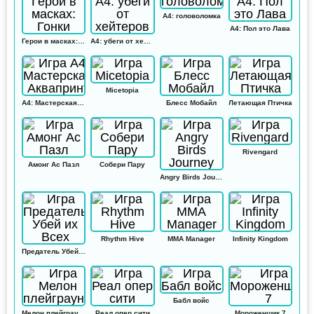
А4: головоломка
А4: Пол это Лава
Герои в масках: Гонки
А4: убеги от хейтеров
Micetopia
А4: Мастерская Аквапринт
Блесс Мобайл
Летающая Птичка
Rivengard
Амонг Ас Пазл
Собери Пару
Angry Birds Journey
Rhythm Hive
MMA Manager
Infinity Kingdom
Предатель Убей их Всех
Бабл войс
Мелон плейграунд
Реал опер сити
Мороженщик 7