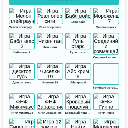
Бабл войс
Мелон плейграунд
Реал опер сити
Мороженщик 7
Чикен ган
Бабл квас 2
Гуль старс
Соединяй и совмещай
Десктоп гусь
Чиселки 19
Айс крим 6
Грибные истории: Кликер
ФНФ Микимаус
ФНФ Заражение
Кровавый поцелуй
ФНФ Гипно