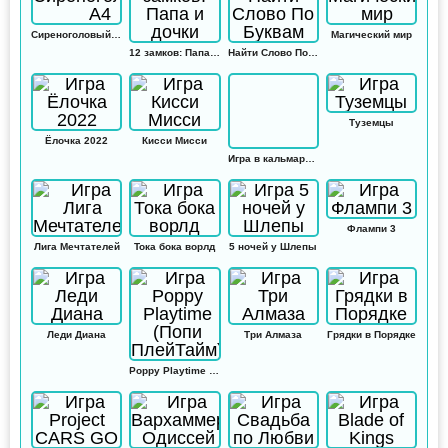
Сиреноголовый А4
Магический мир
12 замков: Папа и дочки
Найти Слово По Буквам
Туземцы
Ёлочка 2022
Кисси Мисси
Игра в кальмара: Амонг ас
Флампи 3
Лига Мечтателей
Тока бока ворлд
5 ночей у Шлепы
Леди Диана
Три Алмаза
Грядки в Порядке
Poppy Playtime (Попи ПлейТайм)