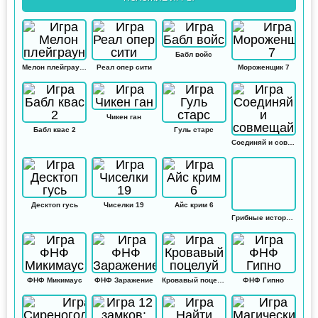
Бабл войс
Мелон плейграунд
Реал опер сити
Мороженщик 7
Чикен ган
Бабл квас 2
Гуль старс
Соединяй и совмещай
Десктоп гусь
Чиселки 19
Айс крим 6
Грибные истории: Кликер
ФНФ Микимаус
ФНФ Заражение
Кровавый поцелуй
ФНФ Гипно