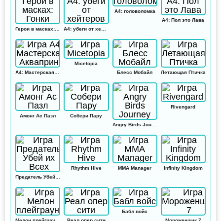
А4: головоломка
А4: Пол это Лава
Герои в масках: Гонки
А4: убеги от хейтеров
Micetopia
А4: Мастерская Аквапринт
Блесс Мобайл
Летающая Птичка
Rivengard
Амонг Ас Пазл
Собери Пару
Angry Birds Journey
Rhythm Hive
MMA Manager
Infinity Kingdom
Предатель Убей их Всех
Бабл войс
Мелон плейграунд
Реал опер сити
Мороженщик 7