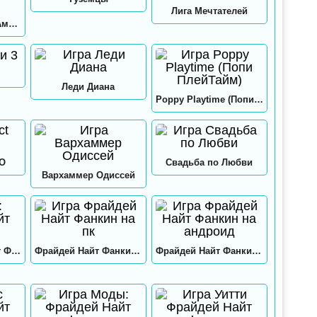
Лига Мечтателей
Игра в кальмара: Амонг ас
Леди Диана
Poppy Playtime (Попи ПлейТайм)
GO
Свадьба по Любви
Вархаммер Одиссей
Нео: Фрайдей Найт Фанкин
Фрайдей Найт Фанкин на пк
Фрайдей Найт Фанкин на андроид