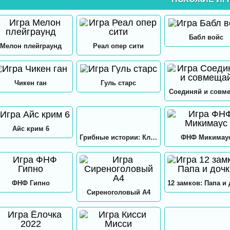
Бабл войс
Мелон плейграунд
Реал опер сити
Чикен ган
Гуль старс
Соединяй и совм
Айс крим 6
Грибные истории: Кликер
ФНФ Микимау
ФНФ Гипно
Сиреноголовый А4