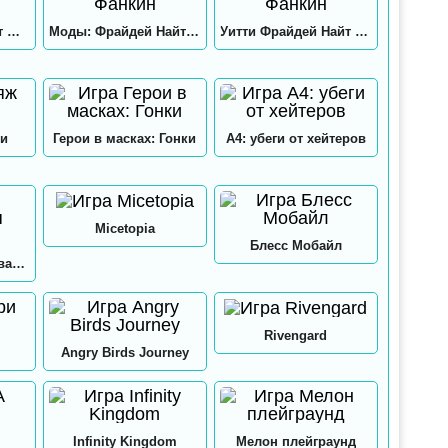
Хекс Фрайдей Найт Фанкин
Моды: Фрайдей Найт Фанкин
Уитти Фрайдей Найт Фанкин
и
Герои в масках: Гонки
А4: убеги от хейтеров
Micetopia
Блесс Мобайл
А4: Мастерская Аквапринт
Rivengard
Angry Birds Journey
Infinity Kingdom
Мелон плейграунд