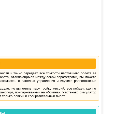
Е
ности и точно передает все тонкости настоящего полета за
парата, отличающихся между собой параметрами, вы можете
накомьтесь с панелью управления и изучите расположение
духе, но выполнив пару тройку миссий, все пойдет, как по
ранспорт, припаркованный на обочинах. Частенько симулятор
 только ловкий и сообразительный пилот.
РЫ