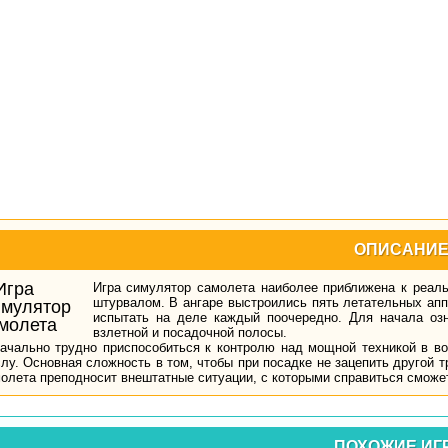
ОПИСАНИ
Игра симулятор самолета наиболее приближена к реаль
штурвалом. В ангаре выстроились пять летательных ап
испытать на деле каждый поочередно. Для начала оз
взлетной и посадочной полосы.
ачально трудно приспособиться к контролю над мощной техникой в воз
лу. Основная сложность в том, чтобы при посадке не зацепить другой т
олета преподносит внештатные ситуации, с которыми справиться сможет
ПОХОЖИЕ ИГ