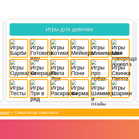
Игры для девочек
вная
»
Симулятор самолета