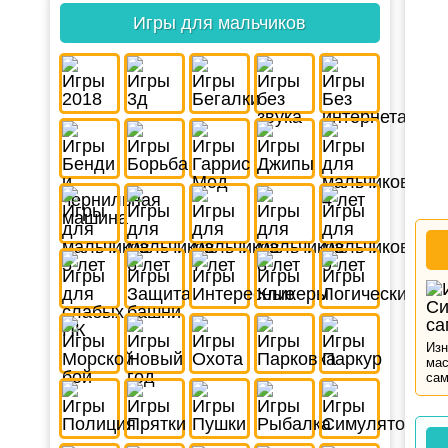
Игры для мальчиков
Изн
мас
сам