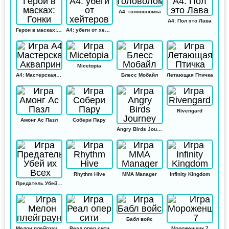
А4: головоломка
А4: Пол это Лава
Герои в масках: Гонки
А4: убеги от хейтеров
Micetopia
А4: Мастерская Аквапринт
Блесс Мобайл
Летающая Птичка
Rivengard
Амонг Ас Пазл
Собери Пару
Angry Birds Journey
Rhythm Hive
MMA Manager
Infinity Kingdom
Предатель Убей их Всех
Бабл войс
Мелон плейграунд
Реал опер сити
Мороженщик 7