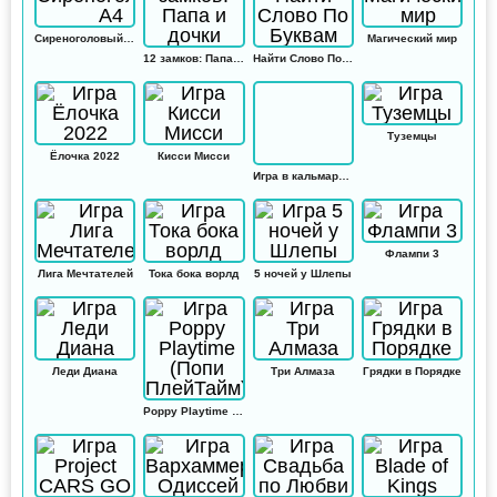
Сиреноголовый А4
Магический мир
12 замков: Папа и дочки
Найти Слово По Буквам
Туземцы
Ёлочка 2022
Кисси Мисси
Игра в кальмара: Амонг ас
Флампи 3
Лига Мечтателей
Тока бока ворлд
5 ночей у Шлепы
Леди Диана
Три Алмаза
Грядки в Порядке
Poppy Playtime (Попи ПлейТайм)