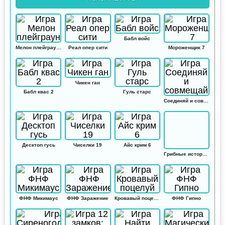
Бабл войс
Мелон плейграунд
Реал опер сити
Мороженщик 7
Чикен ган
Бабл квас 2
Гуль старс
Соединяй и совмещай
Десктоп гусь
Чиселки 19
Айс крим 6
Грибные истории: Кликер
ФНФ Микимаус
ФНФ Заражение
Кровавый поцелуй
ФНФ Гипно