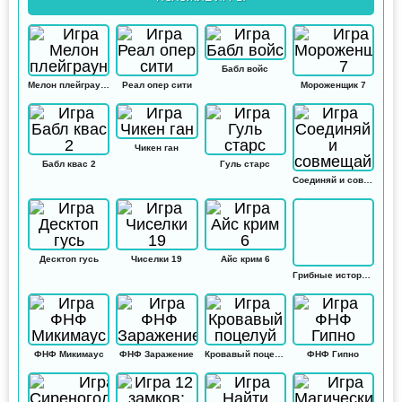
Бабл войс
Мелон плейграунд
Реал опер сити
Мороженщик 7
Чикен ган
Бабл квас 2
Гуль старс
Соединяй и совмещай
Десктоп гусь
Чиселки 19
Айс крим 6
Грибные истории: Кликер
ФНФ Микимаус
ФНФ Заражение
Кровавый поцелуй
ФНФ Гипно