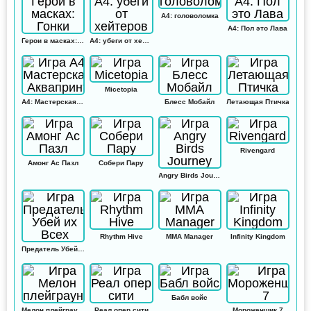
А4: головоломка
А4: Пол это Лава
Герои в масках: Гонки
А4: убеги от хейтеров
Micetopia
А4: Мастерская Аквапринт
Блесс Мобайл
Летающая Птичка
Rivengard
Амонг Ас Пазл
Собери Пару
Angry Birds Journey
Rhythm Hive
MMA Manager
Infinity Kingdom
Предатель Убей их Всех
Бабл войс
Мелон плейграунд
Реал опер сити
Мороженщик 7