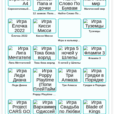
Сиреноголовый А4
Магический мир
12 замков: Папа и дочки
Найти Слово По Буквам
Туземцы
Ёлочка 2022
Кисси Мисси
Игра в кальмара: Амонг ас
Флампи 3
Лига Мечтателей
Тока бока ворлд
5 ночей у Шлепы
Леди Диана
Три Алмаза
Грядки в Порядке
Poppy Playtime (Попи ПлейТайм)