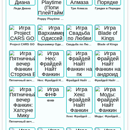
Леди Диана
Три Алмаза
Грядки в Порядке
Poppy Playtime (Попи ПлейТайм)
Project CARS GO
Вархаммер Одиссей
Свадьба по Любви
Blade of Kings
Пятничный вечер Фанкин Сторона Б
Нео: Фрайдей Найт Фанкин
Фрайдей Найт Фанкин на пк
Фрайдей Найт Фанкин на андроид
ФНФ
Хекс Фрайдей Найт Фанкин
Моды: Фрайдей Найт Фанкин
Пятничный вечер Фанкин: Хатсуне Мику