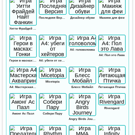
Последняя Версия
Дизайнер обуви
Макияж для феи
Уитти Фрайдей Найт Фанкин
А4: головоломка
А4: Пол это Лава
Герои в масках: Гонки
А4: убеги от хейтеров
Micetopia
А4: Мастерская Аквапринт
Блесс Мобайл
Летающая Птичка
Rivengard
Амонг Ас Пазл
Собери Пару
Angry Birds Journey