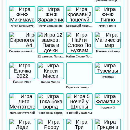
Грибные истории: Кликер
ФНФ Микимаус
ФНФ Заражение
Кровавый поцелуй
ФНФ Гипно
Сиреноголовый А4
Магический мир
12 замков: Папа и дочки
Найти Слово По Буквам
Туземцы
Ёлочка 2022
Кисси Мисси
Игра в кальмара: Амонг ас
Флампи 3
Лига Мечтателей
Тока бока ворлд
5 ночей у Шлепы