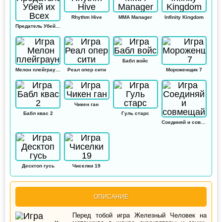
Rhythm Hive
MMA Manager
Infinity Kingdom
Предатель Убей их Всех
Бабл войс
Мелон плейграунд
Реал опер сити
Мороженщик 7
Чикен ган
Бабл квас 2
Гуль старс
Соединяй и совмещай
Десктоп гусь
Чиселки 19
ОПИСАНИЕ
Перед тобой игра Железный Человек на