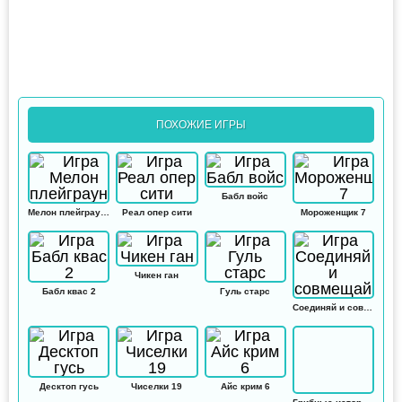
ПОХОЖИЕ ИГРЫ
Бабл войс
Мелон плейграунд
Реал опер сити
Мороженщик 7
Чикен ган
Бабл квас 2
Гуль старс
Соединяй и совмещай
Десктоп гусь
Чиселки 19
Айс крим 6