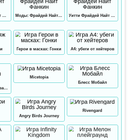
Хекс Фрайдей Найт Фанкин
Моды: Фрайдей Найт Фанкин
Уитти Фрайдей Найт Фанкин
и
Герои в масках: Гонки
А4: убеги от хейтеров
Micetopia
Блесс Мобайл
А4: Мастерская Аквапринт
Rivengard
Angry Birds Journey