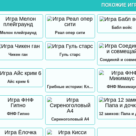
ПОХОЖИЕ ИГ
Бабл войс
Мелон плейграунд
Реал опер сити
Чикен ган
Гуль старс
Соединяй и совм
Айс крим 6
Грибные истории: Кликер
ФНФ Микимау
ФНФ Гипно
Сиреноголовый А4