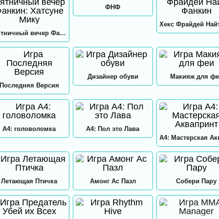
ФНФ
Пятничный вечер Фанкин: Хатсуне Мику
Дизайнер обуви
Макияж для фе
Последняя Версия
А4: головоломка
А4: Пол это Лава
Летающая Птичка
Амонг Ас Пазл
Собери Пару