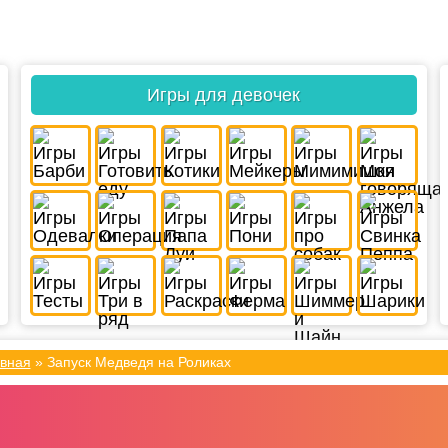
Игры для девочек
вная
»
Запуск Медведя на Роликах