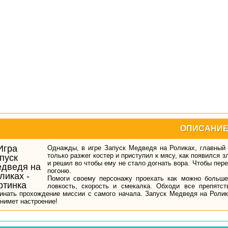
ОПИСАНИ
Однажды, в игре Запуск Медведя на Роликах, главный
только разжег костер и приступил к мясу, как появился 
и решил во чтобы ему не стало догнать вора. Чтобы пер
погоню.
Помоги своему персонажу проехать как можно больше
ловкость, скорость и смекалка. Обходи все препятс
инать прохождение миссии с самого начала. Запуск Медведя на Ролик
нимет настроение!