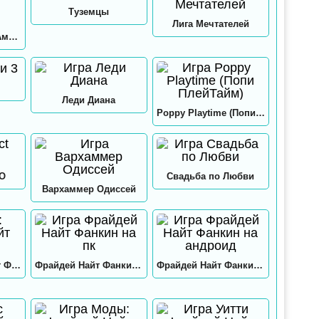
Туземцы
Лига Мечтателей
Игра в кальмара: Амонг ас
Леди Диана
Poppy Playtime (Попи ПлейТайм)
GO
Свадьба по Любви
Вархаммер Одиссей
Нео: Фрайдей Найт Фанкин
Фрайдей Найт Фанкин на пк
Фрайдей Найт Фанкин на андроид