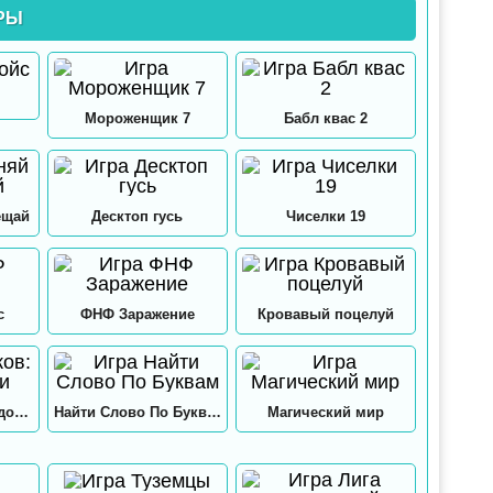
РЫ
Мороженщик 7
Бабл квас 2
ещай
Десктоп гусь
Чиселки 19
с
ФНФ Заражение
Кровавый поцелуй
12 замков: Папа и дочки
Найти Слово По Буквам
Магический мир