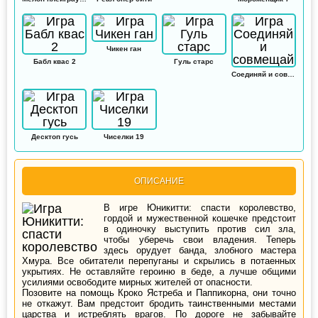
Чикен ган
Бабл квас 2
Гуль старс
Соединяй и совмещай
Десктоп гусь
Чиселки 19
ОПИСАНИЕ
В игре Юникитти: спасти королевство,
гордой и мужественной кошечке предстоит
в одиночку выступить против сил зла,
чтобы уберечь свои владения. Теперь
здесь орудует банда, злобного мастера
Хмура. Все обитатели перепуганы и скрылись в потаенных
укрытиях. Не оставляйте героиню в беде, а лучше общими
усилиями освободите мирных жителей от опасности.
Позовите на помощь Кроко Ястреба и Паппикорна, они точно
не откажут. Вам предстоит бродить таинственными местами
царства и истреблять врагов. По дороге не забывайте