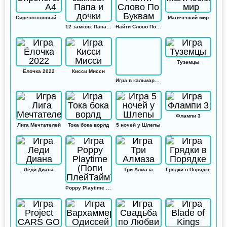
Сиреноголовый А4
Магический мир
12 замков: Папа и дочки
Найти Слово По Буквам
Туземцы
Ёлочка 2022
Кисси Мисси
Игра в кальмара: Амонг ас
Флампи 3
Лига Мечтателей
Тока бока ворлд
5 ночей у Шлепы
Леди Диана
Три Алмаза
Грядки в Порядке
Poppy Playtime (Попи ПлейТайм)