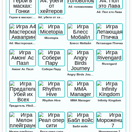
А4: головоломка
А4: Пол это Лава
Герои в масках: Гонки
А4: убеги от хейтеров
Micetopia
А4: Мастерская Аквапринт
Блесс Мобайл
Летающая Птичка
Rivengard
Амонг Ас Пазл
Собери Пару
Angry Birds Journey
Rhythm Hive
MMA Manager
Infinity Kingdom
Предатель Убей их Всех
Бабл войс
Мелон плейграунд
Реал опер сити
Мороженщик 7