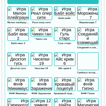
Бабл войс
Мелон плейграунд
Реал опер сити
Мороженщик 7
Чикен ган
Бабл квас 2
Гуль старс
Соединяй и совмещай
Десктоп гусь
Чиселки 19
Айс крим 6
Грибные истории: Кликер
ФНФ Микимаус
ФНФ Заражение
Кровавый поцелуй
ФНФ Гипно