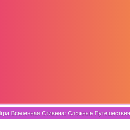
гра Вселенная Стивена: Сложные Путешестви