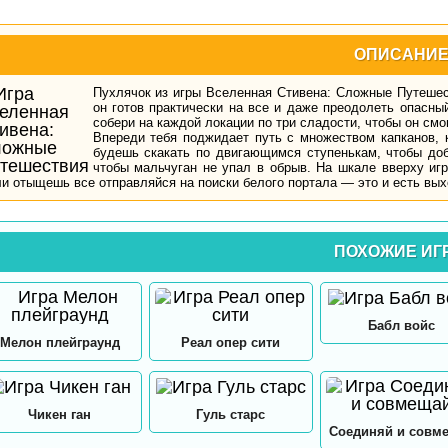
ОПИСАНИ
Пухлячок из игры Вселенная Стивена: Сложные Путешес
он готов практически на все и даже преодолеть опасны
собери на каждой локации по три сладости, чтобы он смо
Впереди тебя поджидает путь с множеством капканов, 
будешь скакать по двигающимся ступенькам, чтобы доб
чтобы мальчуган не упал в обрыв. На шкале вверху иг
и отыщешь все отправляйся на поиски белого портала — это и есть вы
ПОХОЖИЕ ИГ
Бабл войс
Мелон плейграунд
Реал опер сити
Чикен ган
Гуль старс
Соединяй и совм