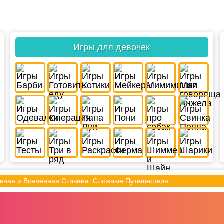
Игры для девочек
вная
»
Вселенная Стивена: Сложные Путешествия