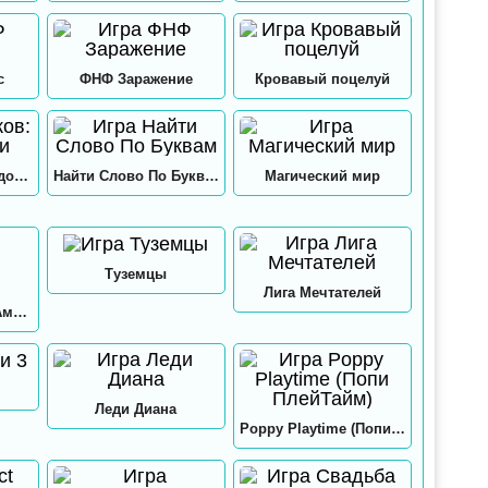
с
ФНФ Заражение
Кровавый поцелуй
12 замков: Папа и дочки
Найти Слово По Буквам
Магический мир
Туземцы
Лига Мечтателей
Игра в кальмара: Амонг ас
Леди Диана
Poppy Playtime (Попи ПлейТайм)