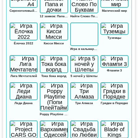
Сиреноголовый А4
Магический мир
12 замков: Папа и дочки
Найти Слово По Буквам
Туземцы
Ёлочка 2022
Кисси Мисси
Игра в кальмара: Амонг ас
Флампи 3
Лига Мечтателей
Тока бока ворлд
5 ночей у Шлепы
Леди Диана
Три Алмаза
Грядки в Порядке
Poppy Playtime (Попи ПлейТайм)