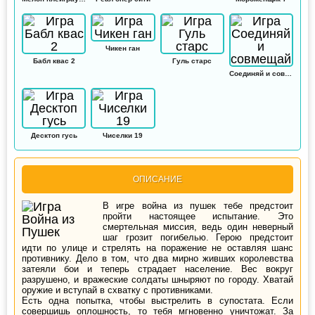
Чикен ган
Бабл квас 2
Гуль старс
Соединяй и совмещай
Десктоп гусь
Чиселки 19
ОПИСАНИЕ
В игре война из пушек тебе предстоит
пройти настоящее испытание. Это
смертельная миссия, ведь один неверный
шаг грозит погибелью. Герою предстоит
идти по улице и стрелять на поражение не оставляя шанс
противнику. Дело в том, что два мирно живших королевства
затеяли бои и теперь страдает население. Вес вокруг
разрушено, и вражеские солдаты шныряют по городу. Хватай
оружие и вступай в схватку с противниками.
Есть одна попытка, чтобы выстрелить в супостата. Если
совершишь оплошность, то тебя мгновенно уничтожат. За