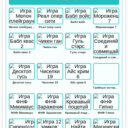
Бабл войс
Мелон плейграунд
Реал опер сити
Мороженщик 7
Чикен ган
Бабл квас 2
Гуль старс
Соединяй и совмещай
Десктоп гусь
Чиселки 19
Айс крим 6
Грибные истории: Кликер
ФНФ Микимаус
ФНФ Заражение
Кровавый поцелуй
ФНФ Гипно