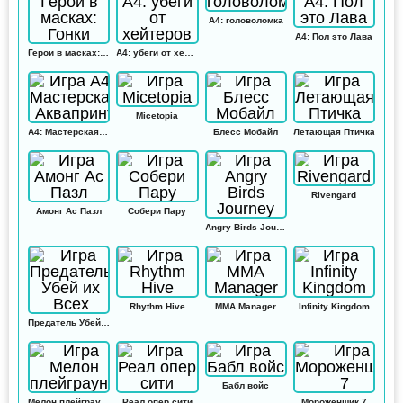
А4: головоломка
А4: Пол это Лава
Герои в масках: Гонки
А4: убеги от хейтеров
Micetopia
А4: Мастерская Аквапринт
Блесс Мобайл
Летающая Птичка
Rivengard
Амонг Ас Пазл
Собери Пару
Angry Birds Journey
Rhythm Hive
MMA Manager
Infinity Kingdom
Предатель Убей их Всех
Бабл войс
Мелон плейграунд
Реал опер сити
Мороженщик 7