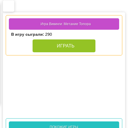
Игра Викинги: Метание Топора
В игру сыграли:
290
ИГРАТЬ
ПОХОЖИЕ ИГРЫ