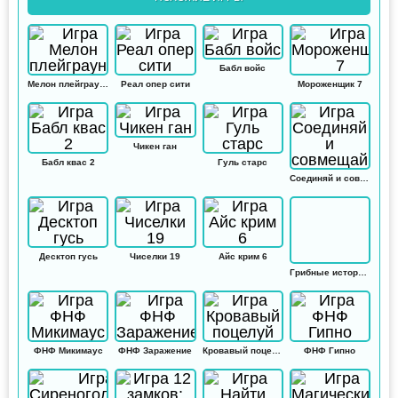
Бабл войс
Мелон плейграунд
Реал опер сити
Мороженщик 7
Чикен ган
Бабл квас 2
Гуль старс
Соединяй и совмещай
Десктоп гусь
Чиселки 19
Айс крим 6
Грибные истории: Кликер
ФНФ Микимаус
ФНФ Заражение
Кровавый поцелуй
ФНФ Гипно