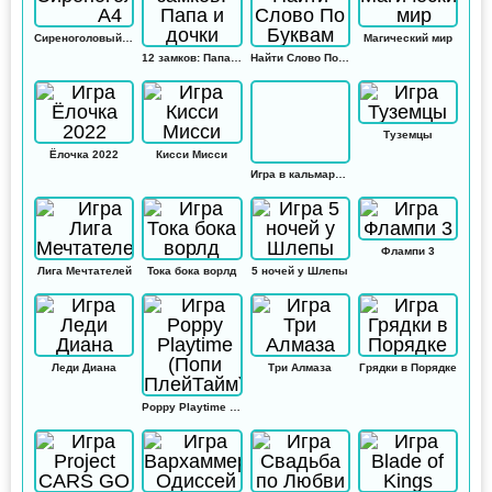
Сиреноголовый А4
Магический мир
12 замков: Папа и дочки
Найти Слово По Буквам
Туземцы
Ёлочка 2022
Кисси Мисси
Игра в кальмара: Амонг ас
Флампи 3
Лига Мечтателей
Тока бока ворлд
5 ночей у Шлепы
Леди Диана
Три Алмаза
Грядки в Порядке
Poppy Playtime (Попи ПлейТайм)