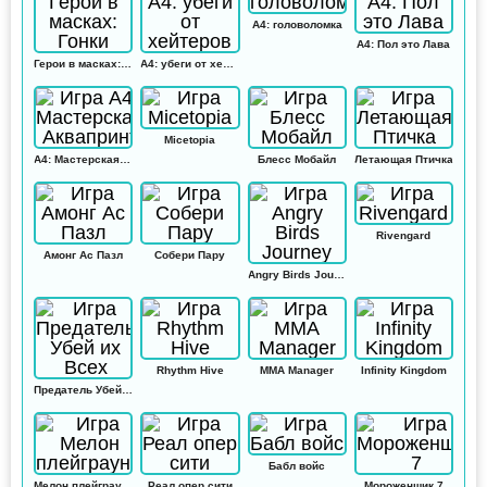
А4: головоломка
А4: Пол это Лава
Герои в масках: Гонки
А4: убеги от хейтеров
Micetopia
А4: Мастерская Аквапринт
Блесс Мобайл
Летающая Птичка
Rivengard
Амонг Ас Пазл
Собери Пару
Angry Birds Journey
Rhythm Hive
MMA Manager
Infinity Kingdom
Предатель Убей их Всех
Бабл войс
Мелон плейграунд
Реал опер сити
Мороженщик 7