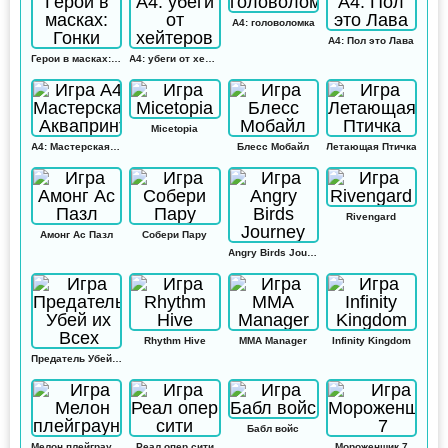
А4: головоломка
А4: Пол это Лава
Герои в масках: Гонки
А4: убеги от хейтеров
Micetopia
А4: Мастерская Аквапринт
Блесс Мобайл
Летающая Птичка
Rivengard
Амонг Ас Пазл
Собери Пару
Angry Birds Journey
Rhythm Hive
MMA Manager
Infinity Kingdom
Предатель Убей их Всех
Бабл войс
Мелон плейграунд
Реал опер сити
Мороженщик 7