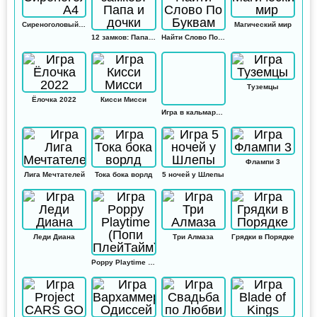
Сиреноголовый А4
Магический мир
12 замков: Папа и дочки
Найти Слово По Буквам
Туземцы
Ёлочка 2022
Кисси Мисси
Игра в кальмара: Амонг ас
Флампи 3
Лига Мечтателей
Тока бока ворлд
5 ночей у Шлепы
Леди Диана
Три Алмаза
Грядки в Порядке
Poppy Playtime (Попи ПлейТайм)