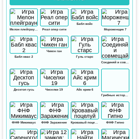
Бабл войс
Мелон плейграунд
Реал опер сити
Мороженщик 7
Чикен ган
Бабл квас 2
Гуль старс
Соединяй и совмещай
Десктоп гусь
Чиселки 19
Айс крим 6
Грибные истории: Кликер
ФНФ Микимаус
ФНФ Заражение
Кровавый поцелуй
ФНФ Гипно