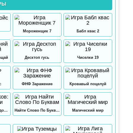
РЫ
Мороженщик 7
Бабл квас 2
ещай
Десктоп гусь
Чиселки 19
с
ФНФ Заражение
Кровавый поцелуй
12 замков: Папа и дочки
Найти Слово По Буквам
Магический мир