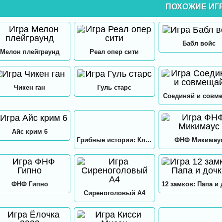
ПОХОЖИЕ ИГ
Бабл войс
Мелон плейграунд
Реал опер сити
Чикен ган
Гуль старс
Соединяй и совм
Айс крим 6
Грибные истории: Кликер
ФНФ Микимау
ФНФ Гипно
Сиреноголовый А4