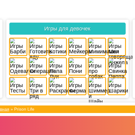
Игры для девочек
вная
»
Prison Life