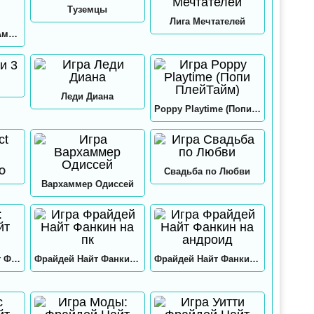
Туземцы
Лига Мечтателей
Игра в кальмара: Амонг ас
Леди Диана
Poppy Playtime (Попи ПлейТайм)
GO
Свадьба по Любви
Вархаммер Одиссей
Нео: Фрайдей Найт Фанкин
Фрайдей Найт Фанкин на пк
Фрайдей Найт Фанкин на андроид