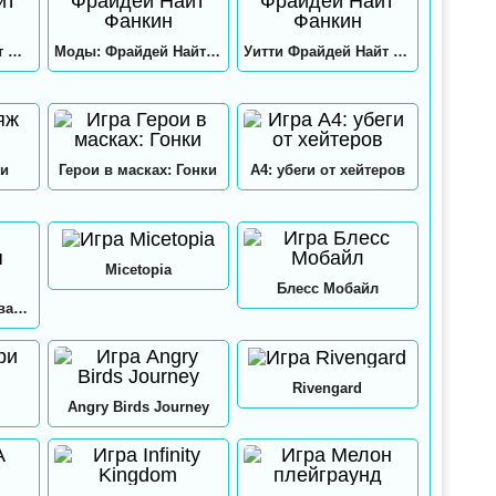
Хекс Фрайдей Найт Фанкин
Моды: Фрайдей Найт Фанкин
Уитти Фрайдей Найт Фанкин
и
Герои в масках: Гонки
А4: убеги от хейтеров
Micetopia
Блесс Мобайл
А4: Мастерская Аквапринт
Rivengard
Angry Birds Journey