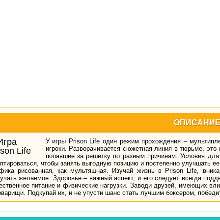
ОПИСАНИ
У игры Prison Life один режим прохождения – мультипл
игроки. Разворачивается сюжетная линия в тюрьме, это 
попавшие за решетку по разным причинам. Условия для
птироваться, чтобы занять выгодную позицию и постепенно улучшать ее
фика рисованная, как мультяшная. Изучай жизнь в Prison Life, вник
учать желаемое. Здоровье – важный аспект, и его следует всегда под
ественное питание и физические нагрузки. Заводи друзей, имеющих вли
оварищи. Подкупай их, и не упусти шанс стать лучшим боксером, победи