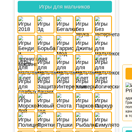
Игры для мальчиков
ада
Гра
пол
кач
в т