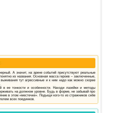
Е
еерный. А значит, на арене событий присутствуют реальные
понятно из названия. Основная масса героев – заключенные,
 выживания тут агрессивные и к ним надо как можно скорее
.
ай в ее тонкости и особенности. Находи лазейки и методы
держивать на должном уровне. Будь в форме, не забывай про
яние в этом «местечке». Подыщи кого-то из стражников себе
телем всех поединков.