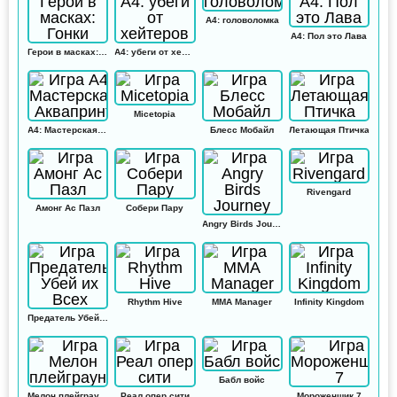
А4: головоломка
А4: Пол это Лава
Герои в масках: Гонки
А4: убеги от хейтеров
Micetopia
А4: Мастерская Аквапринт
Блесс Мобайл
Летающая Птичка
Rivengard
Амонг Ас Пазл
Собери Пару
Angry Birds Journey
Rhythm Hive
MMA Manager
Infinity Kingdom
Предатель Убей их Всех
Бабл войс
Мелон плейграунд
Реал опер сити
Мороженщик 7