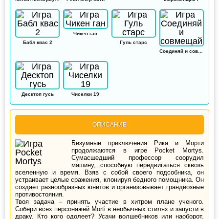
Чикен ган
Бабл квас 2
Гуль старс
Соединяй и совмещай
Десктоп гусь
Чиселки 19
ОПИСАНИЕ
Безумные приключения Рика и Морти
продолжаются в игре Pocket Mortys.
Сумасшедший профессор соорудил
машину, способную передвигаться сквозь
вселенную и время. Взяв с собой своего подсобника, он
устраивает целые сражения, клонируя бедного помощника. Он
создает разнообразных юнитов и организовывает грандиозные
противостояния.
Твоя задача – принять участие в хитром плане ученого.
Собери всех персонажей Morti в необычных стилях и запусти в
драку. Кто кого одолеет? Усачи волшебников или наоборот.