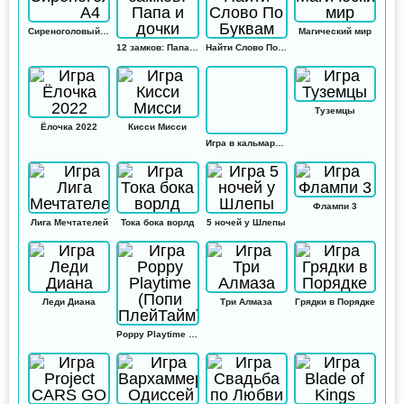
Сиреноголовый А4
Магический мир
12 замков: Папа и дочки
Найти Слово По Буквам
Туземцы
Ёлочка 2022
Кисси Мисси
Игра в кальмара: Амонг ас
Флампи 3
Лига Мечтателей
Тока бока ворлд
5 ночей у Шлепы
Леди Диана
Три Алмаза
Грядки в Порядке
Poppy Playtime (Попи ПлейТайм)