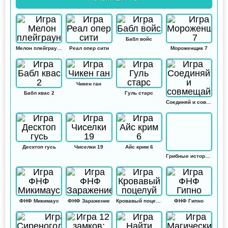
Бабл войс
Мелон плейграунд
Реал опер сити
Мороженщик 7
Чикен ган
Бабл квас 2
Гуль старс
Соединяй и совмещай
Десктоп гусь
Чиселки 19
Айс крим 6
Грибные истории: Кликер
ФНФ Микимаус
ФНФ Заражение
Кровавый поцелуй
ФНФ Гипно