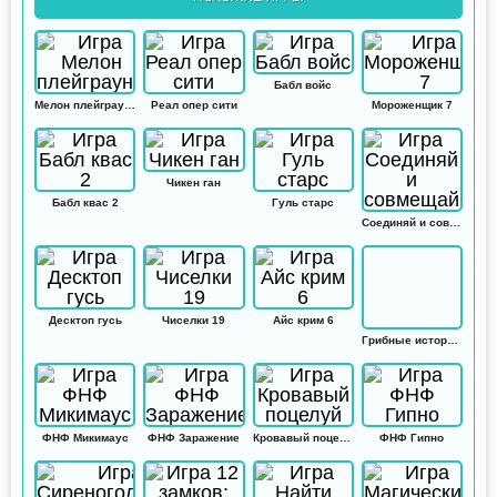
Бабл войс
Мелон плейграунд
Реал опер сити
Мороженщик 7
Чикен ган
Бабл квас 2
Гуль старс
Соединяй и совмещай
Десктоп гусь
Чиселки 19
Айс крим 6
Грибные истории: Кликер
ФНФ Микимаус
ФНФ Заражение
Кровавый поцелуй
ФНФ Гипно