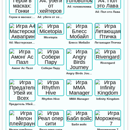
А4: головоломка
А4: Пол это Лава
Герои в масках: Гонки
А4: убеги от хейтеров
Micetopia
А4: Мастерская Аквапринт
Блесс Мобайл
Летающая Птичка
Rivengard
Амонг Ас Пазл
Собери Пару
Angry Birds Journey
Rhythm Hive
MMA Manager
Infinity Kingdom
Предатель Убей их Всех
Бабл войс
Мелон плейграунд
Реал опер сити
Мороженщик 7