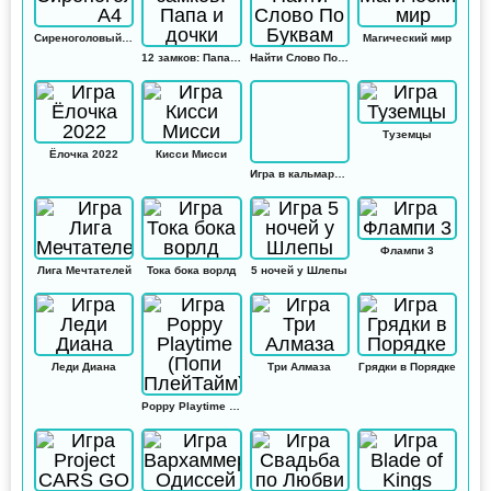
Сиреноголовый А4
Магический мир
12 замков: Папа и дочки
Найти Слово По Буквам
Туземцы
Ёлочка 2022
Кисси Мисси
Игра в кальмара: Амонг ас
Флампи 3
Лига Мечтателей
Тока бока ворлд
5 ночей у Шлепы
Леди Диана
Три Алмаза
Грядки в Порядке
Poppy Playtime (Попи ПлейТайм)