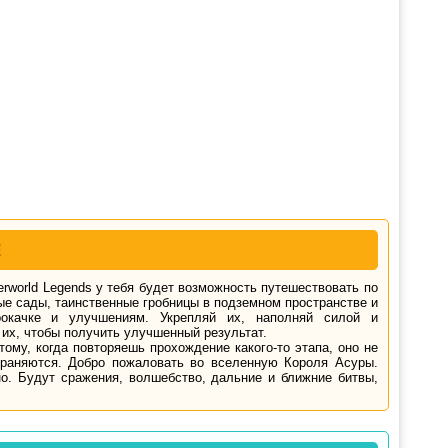
Е
rworld Legends у тебя будет возможность путешествовать по
ые сады, таинственные гробницы в подземном пространстве и
окачке и улучшениям. Укрепляй их, наполняй силой и
их, чтобы получить улучшенный результат.
ому, когда повторяешь прохождение какого-то этапа, оно не
храняются. Добро пожаловать во вселенную Короля Асуры.
но. Будут сражения, волшебство, дальние и ближние битвы,