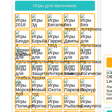
Игры для мальчиков
Лок
буд
Гот
раз