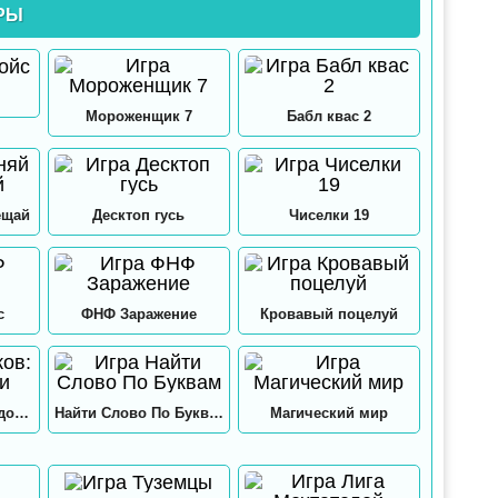
РЫ
Мороженщик 7
Бабл квас 2
ещай
Десктоп гусь
Чиселки 19
с
ФНФ Заражение
Кровавый поцелуй
12 замков: Папа и дочки
Найти Слово По Буквам
Магический мир