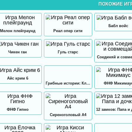
ПОХОЖИЕ ИГ
Бабл войс
Мелон плейграунд
Реал опер сити
Чикен ган
Гуль старс
Соединяй и совм
Айс крим 6
Грибные истории: Кликер
ФНФ Микимау
ФНФ Гипно
Сиреноголовый А4