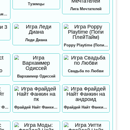
Туземцы
Лига Мечтателей
Игра в кальмара: Амонг ас
Леди Диана
Poppy Playtime (Попи ПлейТайм)
GO
Свадьба по Любви
Вархаммер Одиссей
Нео: Фрайдей Найт Фанкин
Фрайдей Найт Фанкин на пк
Фрайдей Найт Фанкин на андроид