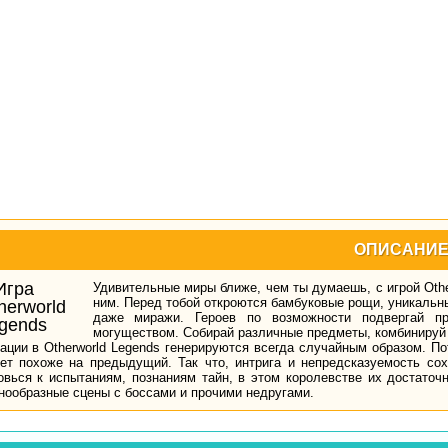
ОПИСАНИ
Удивительные миры ближе, чем ты думаешь, с игрой Othe
ним. Перед тобой откроются бамбуковые рощи, уникальн
даже миражи. Героев по возможности подвергай пр
могуществом. Собирай различные предметы, комбинируй 
ации в Otherworld Legends генерируются всегда случайным образом. Пот
ет похоже на предыдущий. Так что, интрига и непредсказуемость со
овься к испытаниям, познаниям тайн, в этом королевстве их достаточ
нообразные сцены с боссами и прочими недругами.