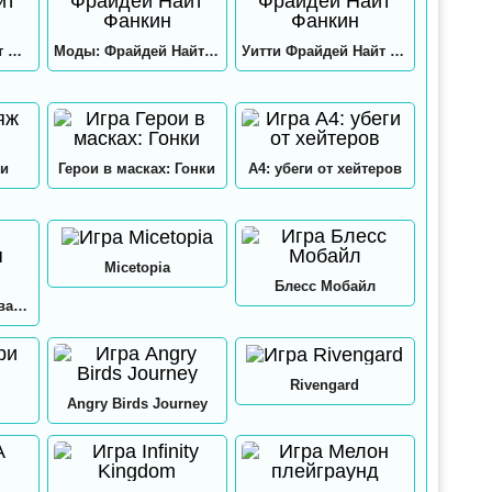
Хекс Фрайдей Найт Фанкин
Моды: Фрайдей Найт Фанкин
Уитти Фрайдей Найт Фанкин
и
Герои в масках: Гонки
А4: убеги от хейтеров
Micetopia
Блесс Мобайл
А4: Мастерская Аквапринт
Rivengard
Angry Birds Journey