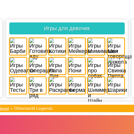
Игры для девочек
вная
»
Otherworld Legends