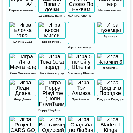
Сиреноголовый А4
Магический мир
12 замков: Папа и дочки
Найти Слово По Буквам
Туземцы
Ёлочка 2022
Кисси Мисси
Игра в кальмара: Амонг ас
Флампи 3
Лига Мечтателей
Тока бока ворлд
5 ночей у Шлепы
Леди Диана
Три Алмаза
Грядки в Порядке
Poppy Playtime (Попи ПлейТайм)