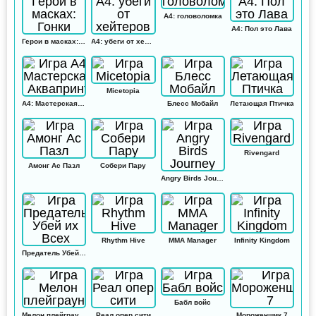
А4: головоломка
А4: Пол это Лава
Герои в масках: Гонки
А4: убеги от хейтеров
Micetopia
А4: Мастерская Аквапринт
Блесс Мобайл
Летающая Птичка
Rivengard
Амонг Ас Пазл
Собери Пару
Angry Birds Journey
Rhythm Hive
MMA Manager
Infinity Kingdom
Предатель Убей их Всех
Бабл войс
Мелон плейграунд
Реал опер сити
Мороженщик 7