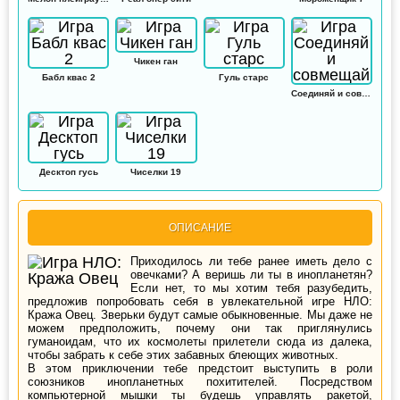
Чикен ган
Бабл квас 2
Гуль старс
Соединяй и совмещай
Десктоп гусь
Чиселки 19
ОПИСАНИЕ
Приходилось ли тебе ранее иметь дело с
овечками? А веришь ли ты в инопланетян?
Если нет, то мы хотим тебя разубедить,
предложив попробовать себя в увлекательной игре НЛО:
Кража Овец. Зверьки будут самые обыкновенные. Мы даже не
можем предположить, почему они так приглянулись
гуманоидам, что их космолеты прилетели сюда из далека,
чтобы забрать к себе этих забавных блеющих животных.
В этом приключении тебе предстоит выступить в роли
союзников инопланетных похитителей. Посредством
компьютерной мышки ты будешь управлять ракетой,