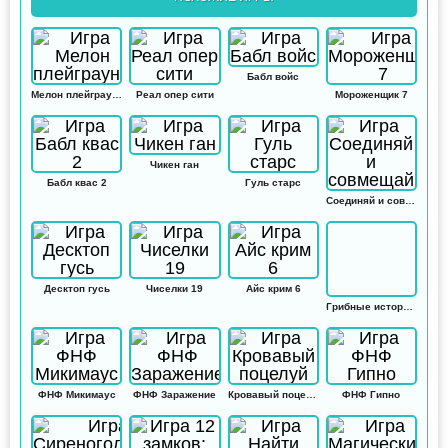
Бабл войс
Мелон плейграунд
Реал опер сити
Мороженщик 7
Чикен ган
Бабл квас 2
Гуль старс
Соединяй и совмещай
Десктоп гусь
Чиселки 19
Айс крим 6
Грибные истории: Кликер
ФНФ Микимаус
ФНФ Заражение
Кровавый поцелуй
ФНФ Гипно