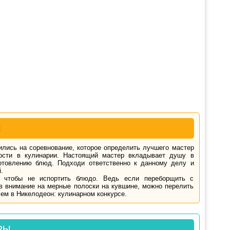
Е
ились на соревнование, которое определить лучшего мастер
ости в кулинарии. Настоящий мастер вкладывает душу в
готовлению блюд. Подходи ответственно к данному делу и
.
 чтобы не испортить блюдо. Ведь если переборщить с
ив внимание на мерные полоски на кувшине, можно перелить
лем в Никелодеон: кулинарном конкурсе.
РЫ