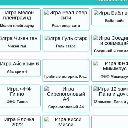
Бабл войс
Мелон плейграунд
Реал опер сити
Чикен ган
Гуль старс
Соединяй и совм
Айс крим 6
Грибные истории: Кликер
ФНФ Микимау
ФНФ Гипно
Сиреноголовый А4