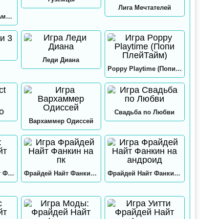
Лига Мечтателей
Игра в кальмара: Амонг ас
Леди Диана
Poppy Playtime (Попи ПлейТайм)
GO
Свадьба по Любви
Вархаммер Одиссей
Нео: Фрайдей Найт Фанкин
Фрайдей Найт Фанкин на пк
Фрайдей Найт Фанкин на андроид