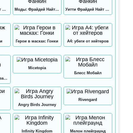
Хекс Фрайдей Найт Фанкин
Моды: Фрайдей Найт Фанкин
Уитти Фрайдей Найт Фанкин
и
Герои в масках: Гонки
А4: убеги от хейтеров
Micetopia
Блесс Мобайл
А4: Мастерская Аквапринт
Rivengard
Angry Birds Journey
Infinity Kingdom
Мелон плейграунд