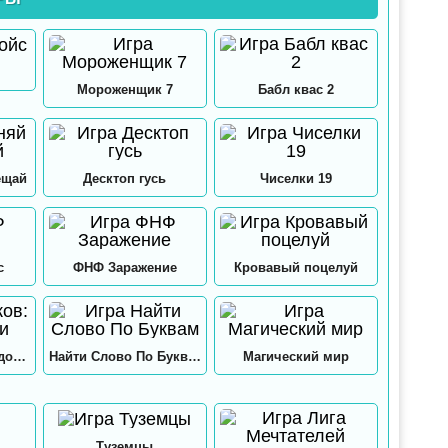
Мороженщик 7
Бабл квас 2
ещай
Десктоп гусь
Чиселки 19
с
ФНФ Заражение
Кровавый поцелуй
12 замков: Папа и дочки
Найти Слово По Буквам
Магический мир
Туземцы