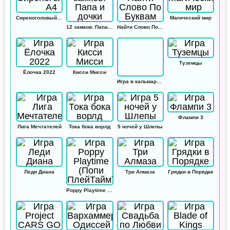
Сиреноголовый А4
Магический мир
12 замков: Папа и дочки
Найти Слово По Буквам
Туземцы
Ёлочка 2022
Кисси Мисси
Игра в кальмара: Амонг ас
Флампи 3
Лига Мечтателей
Тока бока ворлд
5 ночей у Шлепы
Леди Диана
Три Алмаза
Грядки в Порядке
Poppy Playtime (Попи ПлейТайм)