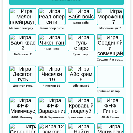
Бабл войс
Мелон плейграунд
Реал опер сити
Мороженщик 7
Чикен ган
Бабл квас 2
Гуль старс
Соединяй и совмещай
Десктоп гусь
Чиселки 19
Айс крим 6
Грибные истории: Кликер
ФНФ Микимаус
ФНФ Заражение
Кровавый поцелуй
ФНФ Гипно