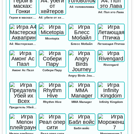
А4: головоломка
А4: Пол это Лава
Герои в масках: Гонки
А4: убеги от хейтеров
Micetopia
А4: Мастерская Аквапринт
Блесс Мобайл
Летающая Птичка
Rivengard
Амонг Ас Пазл
Собери Пару
Angry Birds Journey
Rhythm Hive
MMA Manager
Infinity Kingdom
Предатель Убей их Всех
Бабл войс
Мелон плейграунд
Реал опер сити
Мороженщик 7