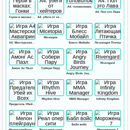
А4: головоломка
А4: Пол это Лава
Герои в масках: Гонки
А4: убеги от хейтеров
Micetopia
А4: Мастерская Аквапринт
Блесс Мобайл
Летающая Птичка
Rivengard
Амонг Ас Пазл
Собери Пару
Angry Birds Journey
Rhythm Hive
MMA Manager
Infinity Kingdom
Предатель Убей их Всех
Бабл войс
Мелон плейграунд
Реал опер сити
Мороженщик 7