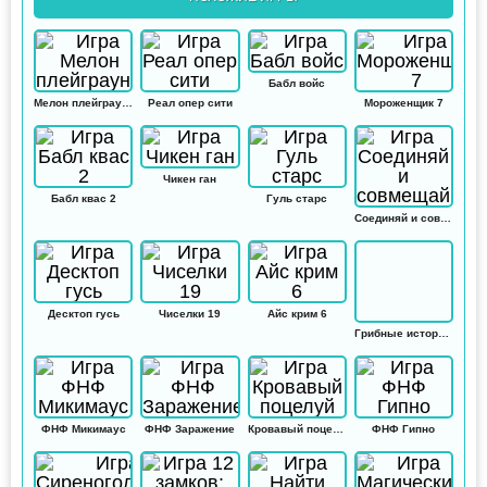
Бабл войс
Мелон плейграунд
Реал опер сити
Мороженщик 7
Чикен ган
Бабл квас 2
Гуль старс
Соединяй и совмещай
Десктоп гусь
Чиселки 19
Айс крим 6
Грибные истории: Кликер
ФНФ Микимаус
ФНФ Заражение
Кровавый поцелуй
ФНФ Гипно