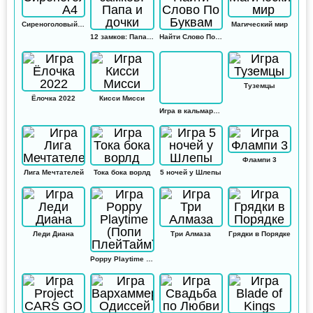
Сиреноголовый А4
Магический мир
12 замков: Папа и дочки
Найти Слово По Буквам
Туземцы
Ёлочка 2022
Кисси Мисси
Игра в кальмара: Амонг ас
Флампи 3
Лига Мечтателей
Тока бока ворлд
5 ночей у Шлепы
Леди Диана
Три Алмаза
Грядки в Порядке
Poppy Playtime (Попи ПлейТайм)